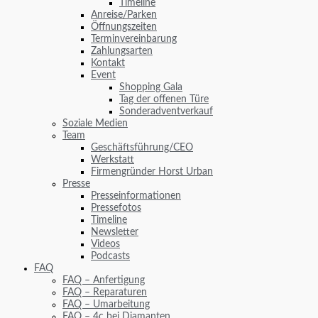
Timeline
Anreise/Parken
Öffnungszeiten
Terminvereinbarung
Zahlungsarten
Kontakt
Event
Shopping Gala
Tag der offenen Türe
Sonderadventverkauf
Soziale Medien
Team
Geschäftsführung/CEO
Werkstatt
Firmengründer Horst Urban
Presse
Presseinformationen
Pressefotos
Timeline
Newsletter
Videos
Podcasts
FAQ
FAQ – Anfertigung
FAQ – Reparaturen
FAQ – Umarbeitung
FAQ – 4c bei Diamanten