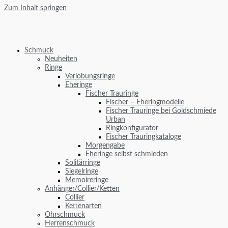
Zum Inhalt springen
Schmuck
Neuheiten
Ringe
Verlobungsringe
Eheringe
Fischer Trauringe
Fischer – Eheringmodelle
Fischer Trauringe bei Goldschmiede
Urban
Ringkonfigurator
Fischer Trauringkataloge
Morgengabe
Eheringe selbst schmieden
Solitärringe
Siegelringe
Memoireringe
Anhänger/Collier/Ketten
Collier
Kettenarten
Ohrschmuck
Herrenschmuck