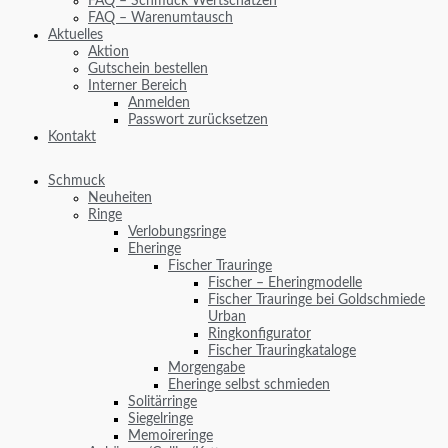
FAQ – Schmuck Wertschätzen
FAQ – Warenumtausch
Aktuelles
Aktion
Gutschein bestellen
Interner Bereich
Anmelden
Passwort zurücksetzen
Kontakt
Schmuck
Neuheiten
Ringe
Verlobungsringe
Eheringe
Fischer Trauringe
Fischer – Eheringmodelle
Fischer Trauringe bei Goldschmiede
Urban
Ringkonfigurator
Fischer Trauringkataloge
Morgengabe
Eheringe selbst schmieden
Solitärringe
Siegelringe
Memoireringe