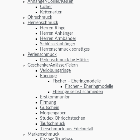
Anhänger/Collier/Ketten
Collier
Kettenarten
Ohrschmuck
Herrenschmuck
Herren Ringe
Herren Anhänger
Herren Armbänder
Schlüsselanhänger
Herrenschmuck sonstiges
Perlenschmuck
Perlenschmuck by Hütter
Geschenke/Anlässe/Feiern
Verlobungsringe
Eheringe
Fischer – Eheringmodelle
Fischer – Eheringmodelle
Eheringe selbst schmieden
Erstkommunion
Firmung
Gutschein
Morgengaben
Studex Ohrlochstechen
Taufschmuck
Tierschmuck aus Edelmetall
Markenschmuck
Fischer Trauringe