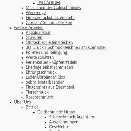
PALLADIUM
Maschinen des Goldschmiedes
Werkzeuge
Ein Schmuckstück entsteht
Glossar / Schmucklexikon
weitere Arbeiten
Altgoldankauf
Gravuren
Ohrloch schießen/stechen
3D Druck / Schmuckzeichnen am Computer
Polieren und Reinigung
Werte schätzen
Perlenketten knüpfen/fädeln
Eheringe selbst schmieden
Ehrungsschmuck
Leder Uhrbänder Rios
pebro_Metallbaender
Fingerprints aus Edelmetall
Tierschmuck
Rosenschmuck
Über Uns
Betrieb
Goldschmiede Urban
Silberschmuck Argentum
Auszeichnungen
Geschichte