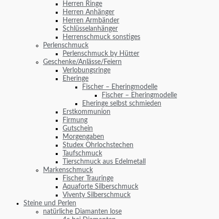
Herren Ringe
Herren Anhänger
Herren Armbänder
Schlüsselanhänger
Herrenschmuck sonstiges
Perlenschmuck
Perlenschmuck by Hütter
Geschenke/Anlässe/Feiern
Verlobungsringe
Eheringe
Fischer – Eheringmodelle
Fischer – Eheringmodelle
Eheringe selbst schmieden
Erstkommunion
Firmung
Gutschein
Morgengaben
Studex Ohrlochstechen
Taufschmuck
Tierschmuck aus Edelmetall
Markenschmuck
Fischer Trauringe
Aquaforte Silberschmuck
Viventy Silberschmuck
Steine und Perlen
natürliche Diamanten lose