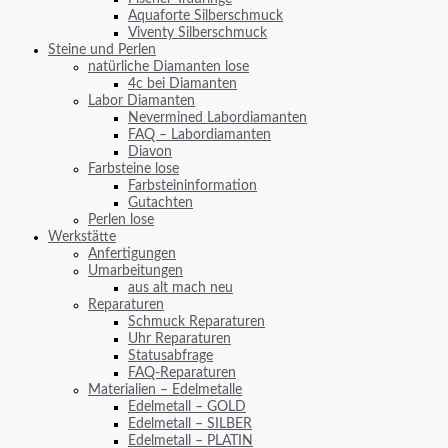
Aquaforte Silberschmuck
Viventy Silberschmuck
Steine und Perlen
natürliche Diamanten lose
4c bei Diamanten
Labor Diamanten
Nevermined Labordiamanten
FAQ – Labordiamanten
Diavon
Farbsteine lose
Farbsteininformation
Gutachten
Perlen lose
Werkstätte
Anfertigungen
Umarbeitungen
aus alt mach neu
Reparaturen
Schmuck Reparaturen
Uhr Reparaturen
Statusabfrage
FAQ-Reparaturen
Materialien – Edelmetalle
Edelmetall – GOLD
Edelmetall – SILBER
Edelmetall – PLATIN