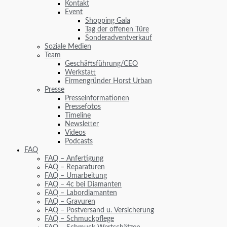
Kontakt
Event
Shopping Gala
Tag der offenen Türe
Sonderadventverkauf
Soziale Medien
Team
Geschäftsführung/CEO
Werkstatt
Firmengründer Horst Urban
Presse
Presseinformationen
Pressefotos
Timeline
Newsletter
Videos
Podcasts
FAQ
FAQ – Anfertigung
FAQ – Reparaturen
FAQ – Umarbeitung
FAQ – 4c bei Diamanten
FAQ – Labordiamanten
FAQ – Gravuren
FAQ – Postversand u. Versicherung
FAQ – Schmuckpflege