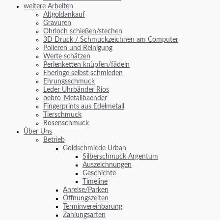
weitere Arbeiten
Altgoldankauf
Gravuren
Ohrloch schießen/stechen
3D Druck / Schmuckzeichnen am Computer
Polieren und Reinigung
Werte schätzen
Perlenketten knüpfen/fädeln
Eheringe selbst schmieden
Ehrungsschmuck
Leder Uhrbänder Rios
pebro_Metallbaender
Fingerprints aus Edelmetall
Tierschmuck
Rosenschmuck
Über Uns
Betrieb
Goldschmiede Urban
Silberschmuck Argentum
Auszeichnungen
Geschichte
Timeline
Anreise/Parken
Öffnungszeiten
Terminvereinbarung
Zahlungsarten