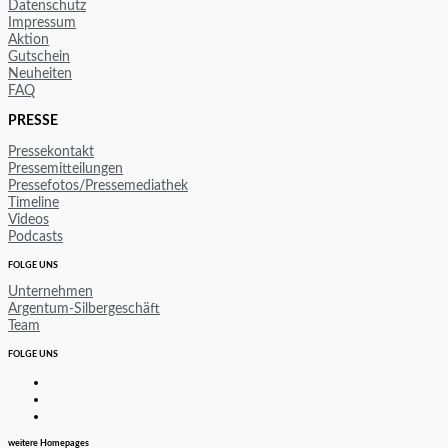
Datenschutz
Impressum
Aktion
Gutschein
Neuheiten
FAQ
PRESSE
Pressekontakt
Pressemitteilungen
Pressefotos/Pressemediathek
Timeline
Videos
Podcasts
FOLGE UNS
Unternehmen
Argentum-Silbergeschäft
Team
FOLGE UNS
weitere Homepages