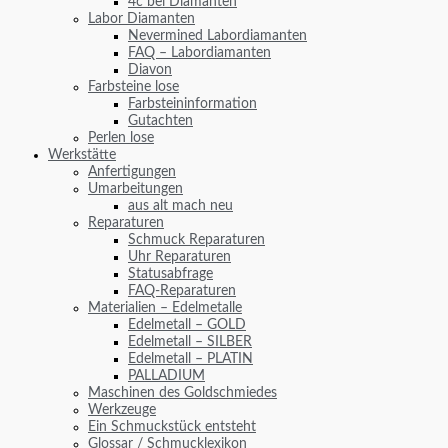
4c bei Diamanten
Labor Diamanten
Nevermined Labordiamanten
FAQ – Labordiamanten
Diavon
Farbsteine lose
Farbsteininformation
Gutachten
Perlen lose
Werkstätte
Anfertigungen
Umarbeitungen
aus alt mach neu
Reparaturen
Schmuck Reparaturen
Uhr Reparaturen
Statusabfrage
FAQ-Reparaturen
Materialien – Edelmetalle
Edelmetall – GOLD
Edelmetall – SILBER
Edelmetall – PLATIN
PALLADIUM
Maschinen des Goldschmiedes
Werkzeuge
Ein Schmuckstück entsteht
Glossar / Schmucklexikon