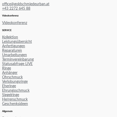
office@goldschmiedeurban.at
+43 2272 645 88
Videokonferenz
Videokonferenz
SERVICE
Kollektion
Leistungsübersicht
Anfertigungen
Reparaturen
Umarbeitungen
Terminvereinbarung
Statusabfrage LIVE
Ringe
Anhänger
Ohrschmuck
Verlobungsringe
Eheringe
Ehrungsschmuck
Siegelringe
Herrenschmuck
Geschenksideen
Allgemein