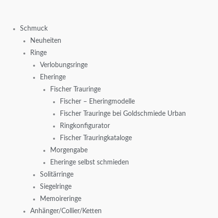
Zum
Inhalt
Schmuck
springen
Neuheiten
Ringe
Verlobungsringe
Eheringe
Fischer Trauringe
Fischer – Eheringmodelle
Fischer Trauringe bei Goldschmiede Urban
Ringkonfigurator
Fischer Trauringkataloge
Morgengabe
Eheringe selbst schmieden
Solitärringe
Siegelringe
Memoireringe
Anhänger/Collier/Ketten