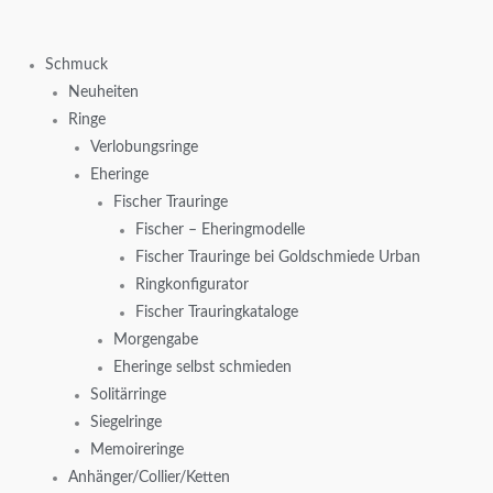
Zum
Inhalt
Schmuck
springen
Neuheiten
Ringe
Verlobungsringe
Eheringe
Fischer Trauringe
Fischer – Eheringmodelle
Fischer Trauringe bei Goldschmiede Urban
Ringkonfigurator
Fischer Trauringkataloge
Morgengabe
Eheringe selbst schmieden
Solitärringe
Siegelringe
Memoireringe
Anhänger/Collier/Ketten