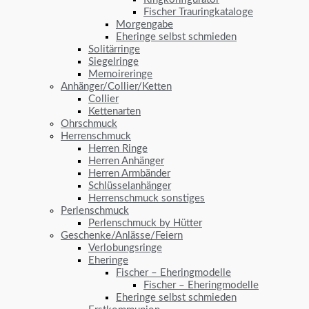
Fischer Trauringkataloge
Morgengabe
Eheringe selbst schmieden
Solitärringe
Siegelringe
Memoireringe
Anhänger/Collier/Ketten
Collier
Kettenarten
Ohrschmuck
Herrenschmuck
Herren Ringe
Herren Anhänger
Herren Armbänder
Schlüsselanhänger
Herrenschmuck sonstiges
Perlenschmuck
Perlenschmuck by Hütter
Geschenke/Anlässe/Feiern
Verlobungsringe
Eheringe
Fischer – Eheringmodelle
Fischer – Eheringmodelle
Eheringe selbst schmieden