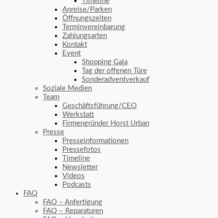
Timeline
Anreise/Parken
Öffnungszeiten
Terminvereinbarung
Zahlungsarten
Kontakt
Event
Shopping Gala
Tag der offenen Türe
Sonderadventverkauf
Soziale Medien
Team
Geschäftsführung/CEO
Werkstatt
Firmengründer Horst Urban
Presse
Presseinformationen
Pressefotos
Timeline
Newsletter
Videos
Podcasts
FAQ
FAQ – Anfertigung
FAQ – Reparaturen