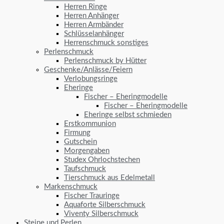
Herren Ringe
Herren Anhänger
Herren Armbänder
Schlüsselanhänger
Herrenschmuck sonstiges
Perlenschmuck
Perlenschmuck by Hütter
Geschenke/Anlässe/Feiern
Verlobungsringe
Eheringe
Fischer – Eheringmodelle
Fischer – Eheringmodelle
Eheringe selbst schmieden
Erstkommunion
Firmung
Gutschein
Morgengaben
Studex Ohrlochstechen
Taufschmuck
Tierschmuck aus Edelmetall
Markenschmuck
Fischer Trauringe
Aquaforte Silberschmuck
Viventy Silberschmuck
Steine und Perlen