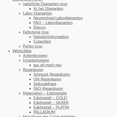
natürliche Diamanten lose
4c bei Diamanten
Labor Diamanten
Nevermined Labordiamanten
FAQ – Labordiamanten
Diavon
Farbsteine lose
Farbsteininformation
Gutachten
Perlen lose
Werkstätte
Anfertigungen
Umarbeitungen
aus alt mach neu
Reparaturen
Schmuck Reparaturen
Uhr Reparaturen
Statusabfrage
FAQ-Reparaturen
Materialien – Edelmetalle
Edelmetall – GOLD
Edelmetall – SILBER
Edelmetall – PLATIN
PALLADIUM
Maschinen des Goldschmiedes