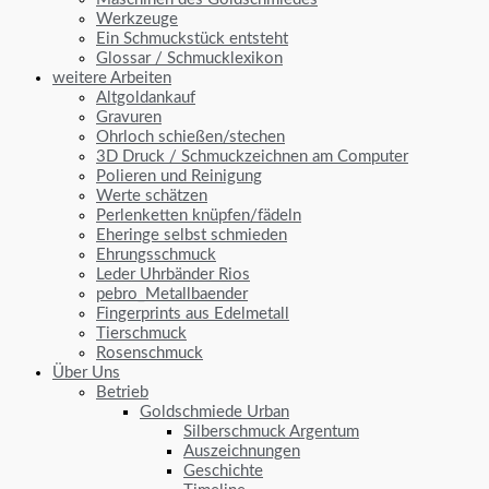
Werkzeuge
Ein Schmuckstück entsteht
Glossar / Schmucklexikon
weitere Arbeiten
Altgoldankauf
Gravuren
Ohrloch schießen/stechen
3D Druck / Schmuckzeichnen am Computer
Polieren und Reinigung
Werte schätzen
Perlenketten knüpfen/fädeln
Eheringe selbst schmieden
Ehrungsschmuck
Leder Uhrbänder Rios
pebro_Metallbaender
Fingerprints aus Edelmetall
Tierschmuck
Rosenschmuck
Über Uns
Betrieb
Goldschmiede Urban
Silberschmuck Argentum
Auszeichnungen
Geschichte