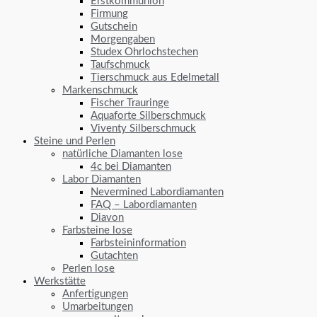
Erstkommunion
Firmung
Gutschein
Morgengaben
Studex Ohrlochstechen
Taufschmuck
Tierschmuck aus Edelmetall
Markenschmuck
Fischer Trauringe
Aquaforte Silberschmuck
Viventy Silberschmuck
Steine und Perlen
natürliche Diamanten lose
4c bei Diamanten
Labor Diamanten
Nevermined Labordiamanten
FAQ – Labordiamanten
Diavon
Farbsteine lose
Farbsteininformation
Gutachten
Perlen lose
Werkstätte
Anfertigungen
Umarbeitungen