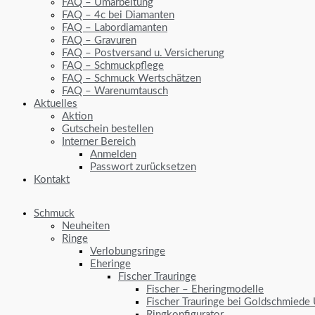
FAQ – Umarbeitung
FAQ – 4c bei Diamanten
FAQ – Labordiamanten
FAQ – Gravuren
FAQ – Postversand u. Versicherung
FAQ – Schmuckpflege
FAQ – Schmuck Wertschätzen
FAQ – Warenumtausch
Aktuelles
Aktion
Gutschein bestellen
Interner Bereich
Anmelden
Passwort zurücksetzen
Kontakt
Schmuck
Neuheiten
Ringe
Verlobungsringe
Eheringe
Fischer Trauringe
Fischer – Eheringmodelle
Fischer Trauringe bei Goldschmiede
Ringkonfigurator