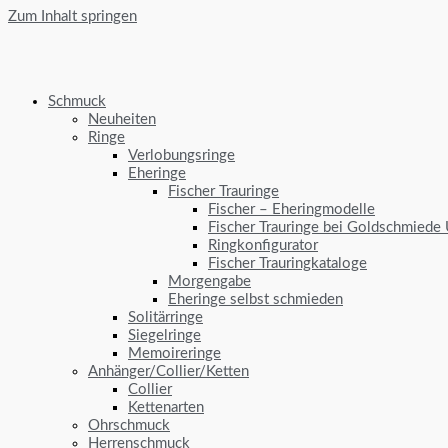
Zum Inhalt springen
Schmuck
Neuheiten
Ringe
Verlobungsringe
Eheringe
Fischer Trauringe
Fischer – Eheringmodelle
Fischer Trauringe bei Goldschmiede
Ringkonfigurator
Fischer Trauringkataloge
Morgengabe
Eheringe selbst schmieden
Solitärringe
Siegelringe
Memoireringe
Anhänger/Collier/Ketten
Collier
Kettenarten
Ohrschmuck
Herrenschmuck