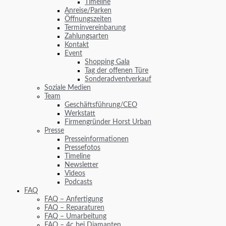
Timeline
Anreise/Parken
Öffnungszeiten
Terminvereinbarung
Zahlungsarten
Kontakt
Event
Shopping Gala
Tag der offenen Türe
Sonderadventverkauf
Soziale Medien
Team
Geschäftsführung/CEO
Werkstatt
Firmengründer Horst Urban
Presse
Presseinformationen
Pressefotos
Timeline
Newsletter
Videos
Podcasts
FAQ
FAQ – Anfertigung
FAQ – Reparaturen
FAQ – Umarbeitung
FAQ – 4c bei Diamanten