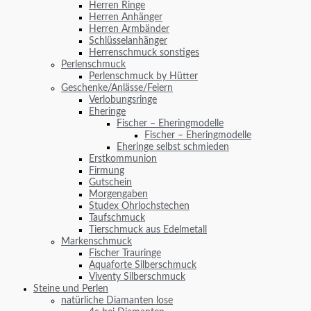
Herren Ringe
Herren Anhänger
Herren Armbänder
Schlüsselanhänger
Herrenschmuck sonstiges
Perlenschmuck
Perlenschmuck by Hütter
Geschenke/Anlässe/Feiern
Verlobungsringe
Eheringe
Fischer – Eheringmodelle
Fischer – Eheringmodelle
Eheringe selbst schmieden
Erstkommunion
Firmung
Gutschein
Morgengaben
Studex Ohrlochstechen
Taufschmuck
Tierschmuck aus Edelmetall
Markenschmuck
Fischer Trauringe
Aquaforte Silberschmuck
Viventy Silberschmuck
Steine und Perlen
natürliche Diamanten lose