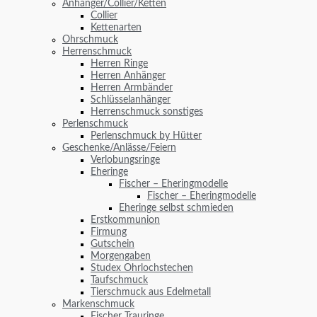
Anhänger/Collier/Ketten
Collier
Kettenarten
Ohrschmuck
Herrenschmuck
Herren Ringe
Herren Anhänger
Herren Armbänder
Schlüsselanhänger
Herrenschmuck sonstiges
Perlenschmuck
Perlenschmuck by Hütter
Geschenke/Anlässe/Feiern
Verlobungsringe
Eheringe
Fischer – Eheringmodelle
Fischer – Eheringmodelle
Eheringe selbst schmieden
Erstkommunion
Firmung
Gutschein
Morgengaben
Studex Ohrlochstechen
Taufschmuck
Tierschmuck aus Edelmetall
Markenschmuck
Fischer Trauringe