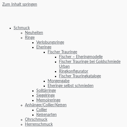
Zum Inhalt springen
Schmuck
Neuheiten
Ringe
Verlobungsringe
Eheringe
Fischer Trauringe
Fischer – Eheringmodelle
Fischer Trauringe bei Goldschmiede
Urban
Ringkonfigurator
Fischer Trauringkataloge
Morgengabe
Eheringe selbst schmieden
Solitärringe
Siegelringe
Memoireringe
Anhänger/Collier/Ketten
Collier
Kettenarten
Ohrschmuck
Herrenschmuck