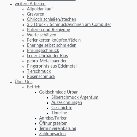
weitere Arbeiten
Altgoldankauf
Gravuren
Ohrloch schießen/stechen
3D Druck / Schmuckzeichnen am Computer
Polieren und Reinigung
Werte schätzen
Perlenketten knüpfen/fädeln
Eheringe selbst schmieden
Ehrungsschmuck
Leder Uhrbänder Rios
pebro_Metallbaender
Fingerprints aus Edelmetall
Tierschmuck
Rosenschmuck
Über Uns
Betrieb
Goldschmiede Urban
Silberschmuck Argentum
Auszeichnungen
Geschichte
Timeline
Anreise/Parken
Öffnungszeiten
Terminvereinbarung
Zahlungsarten