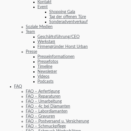
Kontakt
Event
Shopping Gala
Tag der offenen Türe
Sonderadventverkauf
Soziale Medien
Team
Geschäftsführung/CEO
Werkstatt
Firmengründer Horst Urban
Presse
Presseinformationen
Pressefotos
Timeline
Newsletter
Videos
Podcasts
FAQ
FAQ – Anfertigung
FAQ – Reparaturen
FAQ – Umarbeitung
FAQ – 4c bei Diamanten
FAQ – Labordiamanten
FAQ – Gravuren
FAQ – Postversand u. Versicherung
FAQ – Schmuckpflege