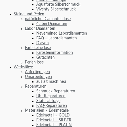
Aquaforte Silberschmuck
Viventy Silberschmuck
Steine und Perlen
natürliche Diamanten lose
4c bei Diamanten
Labor Diamanten
Nevermined Labordiamanten
FAQ – Labordiamanten
Diavon
Farbsteine lose
Farbsteininformation
Gutachten
Perlen lose
Werkstätte
Anfertigungen
Umarbeitungen
aus alt mach neu
Reparaturen
Schmuck Reparaturen
Uhr Reparaturen
Statusabfrage
FAQ-Reparaturen
Materialien – Edelmetalle
Edelmetall – GOLD
Edelmetall – SILBER
Edelmetall – PLATIN