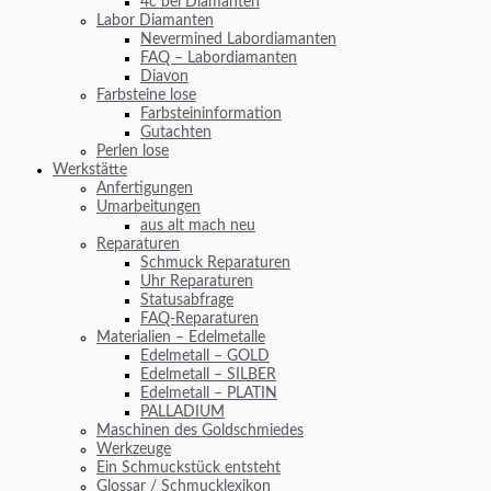
4c bei Diamanten
Labor Diamanten
Nevermined Labordiamanten
FAQ – Labordiamanten
Diavon
Farbsteine lose
Farbsteininformation
Gutachten
Perlen lose
Werkstätte
Anfertigungen
Umarbeitungen
aus alt mach neu
Reparaturen
Schmuck Reparaturen
Uhr Reparaturen
Statusabfrage
FAQ-Reparaturen
Materialien – Edelmetalle
Edelmetall – GOLD
Edelmetall – SILBER
Edelmetall – PLATIN
PALLADIUM
Maschinen des Goldschmiedes
Werkzeuge
Ein Schmuckstück entsteht
Glossar / Schmucklexikon