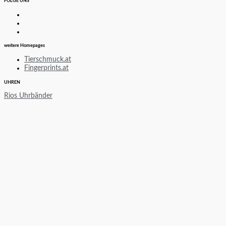
FOLGE UNS
weitere Homepages
Tierschmuck.at
Fingerprints.at
UHREN
Rios Uhrbänder