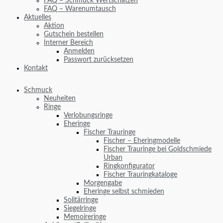
FAQ – Schmuck Wertschätzen
FAQ – Warenumtausch
Aktuelles
Aktion
Gutschein bestellen
Interner Bereich
Anmelden
Passwort zurücksetzen
Kontakt
Schmuck
Neuheiten
Ringe
Verlobungsringe
Eheringe
Fischer Trauringe
Fischer – Eheringmodelle
Fischer Trauringe bei Goldschmiede
Urban
Ringkonfigurator
Fischer Trauringkataloge
Morgengabe
Eheringe selbst schmieden
Solitärringe
Siegelringe
Memoireringe