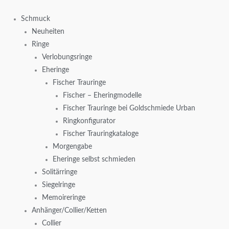
Zum
Inhalt
Schmuck
springen
Neuheiten
Ringe
Verlobungsringe
Eheringe
Fischer Trauringe
Fischer – Eheringmodelle
Fischer Trauringe bei Goldschmiede Urban
Ringkonfigurator
Fischer Trauringkataloge
Morgengabe
Eheringe selbst schmieden
Solitärringe
Siegelringe
Memoireringe
Anhänger/Collier/Ketten
Collier