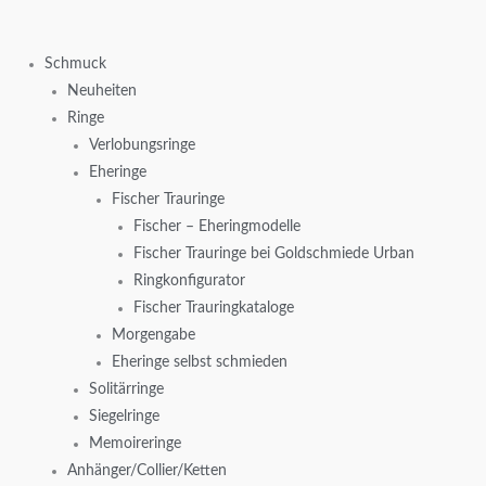
Zum
Inhalt
Schmuck
springen
Neuheiten
Ringe
Verlobungsringe
Eheringe
Fischer Trauringe
Fischer – Eheringmodelle
Fischer Trauringe bei Goldschmiede Urban
Ringkonfigurator
Fischer Trauringkataloge
Morgengabe
Eheringe selbst schmieden
Solitärringe
Siegelringe
Memoireringe
Anhänger/Collier/Ketten