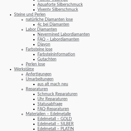
Aquaforte Silberschmuck
Viventy Silberschmuck
Steine und Perlen
natürliche Diamanten lose
4c bei Diamanten
Labor Diamanten
Nevermined Labordiamanten
FAQ – Labordiamanten
Diavon
Farbsteine lose
Farbsteininformation
Gutachten
Perlen lose
Werkstätte
Anfertigungen
Umarbeitungen
aus alt mach neu
Reparaturen
Schmuck Reparaturen
Uhr Reparaturen
Statusabfrage
FAQ-Reparaturen
Materialien – Edelmetalle
Edelmetall – GOLD
Edelmetall – SILBER
Edelmetall – PLATIN