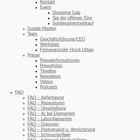
Kontakt
Event
Shopping Gala
Tag der offenen Türe
Sonderadventverkauf
Soziale Medien
Team
Geschäftsführung/CEO
Werkstatt
Firmengründer Horst Urban
Presse
Presseinformationen
Pressefotos
Timeline
Newsletter
Videos
Podcasts
FAQ
FAQ – Anfertigung
FAQ – Reparaturen
FAQ – Umarbeitung
FAQ – 4c bei Diamanten
FAQ – Labordiamanten
FAQ – Gravuren
FAQ – Postversand u. Versicherung
FAQ – Schmuckpflege