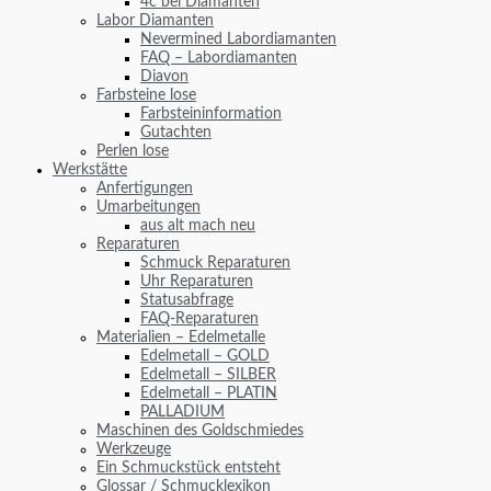
4c bei Diamanten
Labor Diamanten
Nevermined Labordiamanten
FAQ – Labordiamanten
Diavon
Farbsteine lose
Farbsteininformation
Gutachten
Perlen lose
Werkstätte
Anfertigungen
Umarbeitungen
aus alt mach neu
Reparaturen
Schmuck Reparaturen
Uhr Reparaturen
Statusabfrage
FAQ-Reparaturen
Materialien – Edelmetalle
Edelmetall – GOLD
Edelmetall – SILBER
Edelmetall – PLATIN
PALLADIUM
Maschinen des Goldschmiedes
Werkzeuge
Ein Schmuckstück entsteht
Glossar / Schmucklexikon