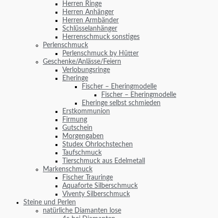
Herren Ringe
Herren Anhänger
Herren Armbänder
Schlüsselanhänger
Herrenschmuck sonstiges
Perlenschmuck
Perlenschmuck by Hütter
Geschenke/Anlässe/Feiern
Verlobungsringe
Eheringe
Fischer – Eheringmodelle
Fischer – Eheringmodelle
Eheringe selbst schmieden
Erstkommunion
Firmung
Gutschein
Morgengaben
Studex Ohrlochstechen
Taufschmuck
Tierschmuck aus Edelmetall
Markenschmuck
Fischer Trauringe
Aquaforte Silberschmuck
Viventy Silberschmuck
Steine und Perlen
natürliche Diamanten lose