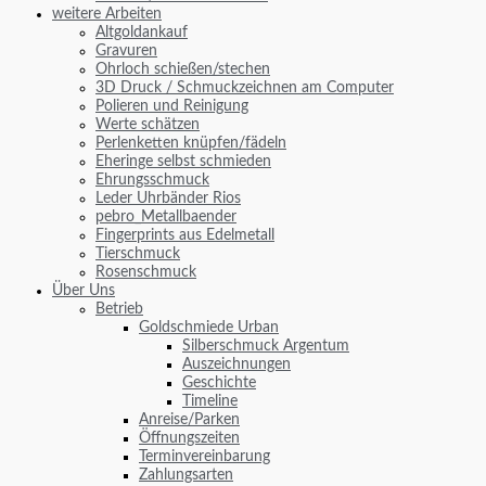
weitere Arbeiten
Altgoldankauf
Gravuren
Ohrloch schießen/stechen
3D Druck / Schmuckzeichnen am Computer
Polieren und Reinigung
Werte schätzen
Perlenketten knüpfen/fädeln
Eheringe selbst schmieden
Ehrungsschmuck
Leder Uhrbänder Rios
pebro_Metallbaender
Fingerprints aus Edelmetall
Tierschmuck
Rosenschmuck
Über Uns
Betrieb
Goldschmiede Urban
Silberschmuck Argentum
Auszeichnungen
Geschichte
Timeline
Anreise/Parken
Öffnungszeiten
Terminvereinbarung
Zahlungsarten