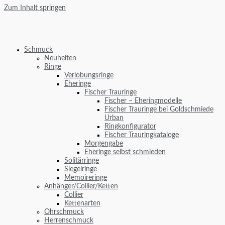
Zum Inhalt springen
Schmuck
Neuheiten
Ringe
Verlobungsringe
Eheringe
Fischer Trauringe
Fischer – Eheringmodelle
Fischer Trauringe bei Goldschmiede
Urban
Ringkonfigurator
Fischer Trauringkataloge
Morgengabe
Eheringe selbst schmieden
Solitärringe
Siegelringe
Memoireringe
Anhänger/Collier/Ketten
Collier
Kettenarten
Ohrschmuck
Herrenschmuck