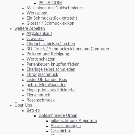
PALLADIUM
Maschinen des Goldschmiedes
Werkzeuge
Ein Schmuckstück entsteht
Glossar / Schmucklexikon
weitere Arbeiten
Altgoldankauf
Gravuren
Ohrloch schießen/stechen
3D Druck / Schmuckzeichnen am Computer
Polieren und Reinigung
Werte schätzen
Perlenketten knüpfen/fädeln
Eheringe selbst schmieden
Ehrungsschmuck
Leder Uhrbänder Rios
pebro_Metallbaender
Fingerprints aus Edelmetall
Tierschmuck
Rosenschmuck
Über Uns
Betrieb
Goldschmiede Urban
Silberschmuck Argentum
Auszeichnungen
Geschichte