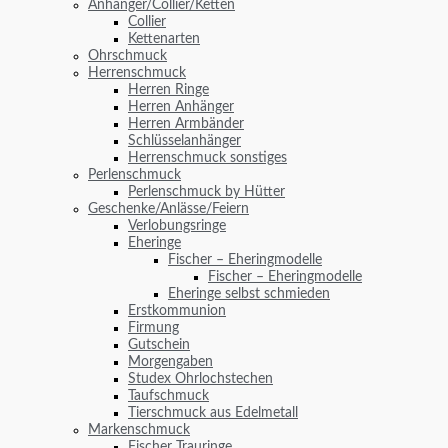
Anhänger/Collier/Ketten
Collier
Kettenarten
Ohrschmuck
Herrenschmuck
Herren Ringe
Herren Anhänger
Herren Armbänder
Schlüsselanhänger
Herrenschmuck sonstiges
Perlenschmuck
Perlenschmuck by Hütter
Geschenke/Anlässe/Feiern
Verlobungsringe
Eheringe
Fischer – Eheringmodelle
Fischer – Eheringmodelle
Eheringe selbst schmieden
Erstkommunion
Firmung
Gutschein
Morgengaben
Studex Ohrlochstechen
Taufschmuck
Tierschmuck aus Edelmetall
Markenschmuck
Fischer Trauringe