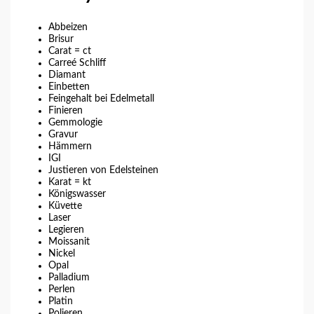
Abbeizen
Brisur
Carat = ct
Carreé Schliff
Diamant
Einbetten
Feingehalt bei Edelmetall
Finieren
Gemmologie
Gravur
Hämmern
IGI
Justieren von Edelsteinen
Karat = kt
Königswasser
Küvette
Laser
Legieren
Moissanit
Nickel
Opal
Palladium
Perlen
Platin
Polieren