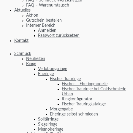
FAQ – Schmuck Wertschätzen
FAQ – Warenumtausch
Aktuelles
Aktion
Gutschein bestellen
Interner Bereich
Anmelden
Passwort zurücksetzen
Kontakt
Schmuck
Neuheiten
Ringe
Verlobungsringe
Eheringe
Fischer Trauringe
Fischer – Eheringmodelle
Fischer Trauringe bei Goldschmiede
Urban
Ringkonfigurator
Fischer Trauringkataloge
Morgengabe
Eheringe selbst schmieden
Solitärringe
Siegelringe
Memoireringe