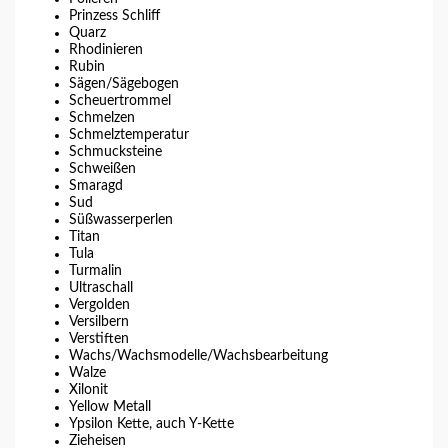
Prinzess Schliff
Quarz
Rhodinieren
Rubin
Sägen/Sägebogen
Scheuertrommel
Schmelzen
Schmelztemperatur
Schmucksteine
Schweißen
Smaragd
Sud
Süßwasserperlen
Titan
Tula
Turmalin
Ultraschall
Vergolden
Versilbern
Verstiften
Wachs/Wachsmodelle/Wachsbearbeitung
Walze
Xilonit
Yellow Metall
Ypsilon Kette, auch Y-Kette
Zieheisen