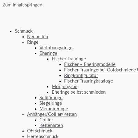
Zum Inhalt springen
Schmuck
Neuheiten
Ringe
Verlobungsringe
Eheringe
Fischer Trauringe
Fischer – Eheringmodelle
Fischer Trauringe bei Goldschmiede
Ringkonfigurator
Fischer Trauringkataloge
Morgengabe
Eheringe selbst schmieden
Solitärringe
Siegelringe
Memoireringe
Anhänger/Collier/Ketten
Collier
Kettenarten
Ohrschmuck
Herrenschmuck