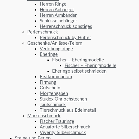
Herren Ringe
Herren Anhänger
Herren Armbänder
Schlüsselanhänger
Herrenschmuck sonstiges
Perlenschmuck
Perlenschmuck by Hütter
Geschenke/Anlässe/Feiern
Verlobungsringe
Eheringe
Fischer – Eheringmodelle
Fischer – Eheringmodelle
Eheringe selbst schmieden
Erstkommunion
Firmung
Gutschein
Morgengaben
Studex Ohrlochstechen
Taufschmuck
Tierschmuck aus Edelmetall
Markenschmuck
Fischer Trauringe
Aquaforte Silberschmuck
Viventy Silberschmuck
Steine und Perlen