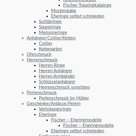
Fischer Trauringkataloge
Morgengabe
Eheringe selbst schmieden
Solitärringe
Siegelringe
Memoireringe
Anhänger/Collier/Ketten
Collier
Kettenarten
Ohrschmuck
Herrenschmuck
Herren Ringe
Herren Anhänger
Herren Armbänder
Schlüsselanhänger
Herrenschmuck sonstiges
Perlenschmuck
Perlenschmuck by Hütter
Geschenke/Anlässe/Feiern
Verlobungsringe
Eheringe
Fischer – Eheringmodelle
Fischer – Eheringmodelle
Eheringe selbst schmieden