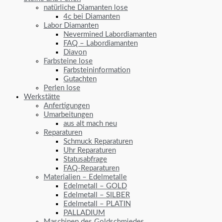
natürliche Diamanten lose
4c bei Diamanten
Labor Diamanten
Nevermined Labordiamanten
FAQ – Labordiamanten
Diavon
Farbsteine lose
Farbsteininformation
Gutachten
Perlen lose
Werkstätte
Anfertigungen
Umarbeitungen
aus alt mach neu
Reparaturen
Schmuck Reparaturen
Uhr Reparaturen
Statusabfrage
FAQ-Reparaturen
Materialien – Edelmetalle
Edelmetall – GOLD
Edelmetall – SILBER
Edelmetall – PLATIN
PALLADIUM
Maschinen des Goldschmiedes