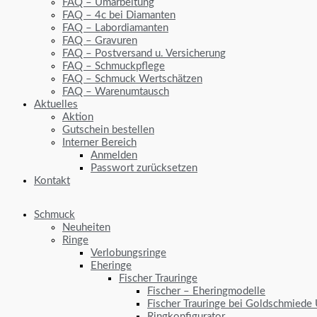
FAQ – Umarbeitung
FAQ – 4c bei Diamanten
FAQ – Labordiamanten
FAQ – Gravuren
FAQ – Postversand u. Versicherung
FAQ – Schmuckpflege
FAQ – Schmuck Wertschätzen
FAQ – Warenumtausch
Aktuelles
Aktion
Gutschein bestellen
Interner Bereich
Anmelden
Passwort zurücksetzen
Kontakt
Schmuck
Neuheiten
Ringe
Verlobungsringe
Eheringe
Fischer Trauringe
Fischer – Eheringmodelle
Fischer Trauringe bei Goldschmiede
Ringkonfigurator