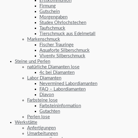
Erstkommunion
Firmung
Gutschein
Morgengaben
Studex Ohrlochstechen
Taufschmuck
Tierschmuck aus Edelmetall
Markenschmuck
Fischer Trauringe
Aquaforte Silberschmuck
Viventy Silberschmuck
Steine und Perlen
natürliche Diamanten lose
4c bei Diamanten
Labor Diamanten
Nevermined Labordiamanten
FAQ – Labordiamanten
Diavon
Farbsteine lose
Farbsteininformation
Gutachten
Perlen lose
Werkstätte
Anfertigungen
Umarbeitungen