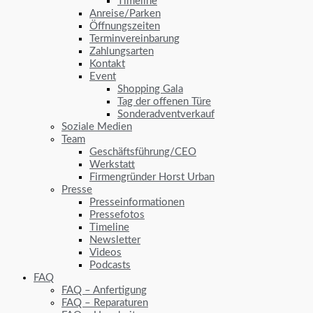
Timeline
Anreise/Parken
Öffnungszeiten
Terminvereinbarung
Zahlungsarten
Kontakt
Event
Shopping Gala
Tag der offenen Türe
Sonderadventverkauf
Soziale Medien
Team
Geschäftsführung/CEO
Werkstatt
Firmengründer Horst Urban
Presse
Presseinformationen
Pressefotos
Timeline
Newsletter
Videos
Podcasts
FAQ
FAQ – Anfertigung
FAQ – Reparaturen