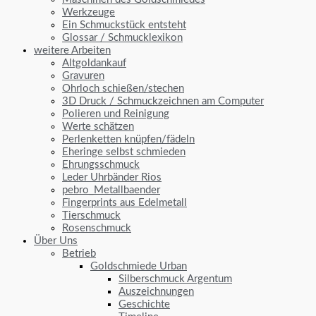
Werkzeuge
Ein Schmuckstück entsteht
Glossar / Schmucklexikon
weitere Arbeiten
Altgoldankauf
Gravuren
Ohrloch schießen/stechen
3D Druck / Schmuckzeichnen am Computer
Polieren und Reinigung
Werte schätzen
Perlenketten knüpfen/fädeln
Eheringe selbst schmieden
Ehrungsschmuck
Leder Uhrbänder Rios
pebro_Metallbaender
Fingerprints aus Edelmetall
Tierschmuck
Rosenschmuck
Über Uns
Betrieb
Goldschmiede Urban
Silberschmuck Argentum
Auszeichnungen
Geschichte