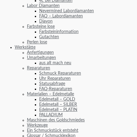
4c bei Diamanten
Labor Diamanten
Nevermined Labordiamanten
FAQ – Labordiamanten
Diavon
Farbsteine lose
Farbsteininformation
Gutachten
Perlen lose
Werkstätte
Anfertigungen
Umarbeitungen
aus alt mach neu
Reparaturen
Schmuck Reparaturen
Uhr Reparaturen
Statusabfrage
FAQ-Reparaturen
Materialien – Edelmetalle
Edelmetall – GOLD
Edelmetall – SILBER
Edelmetall – PLATIN
PALLADIUM
Maschinen des Goldschmiedes
Werkzeuge
Ein Schmuckstück entsteht
Glossar / Schmucklexikon