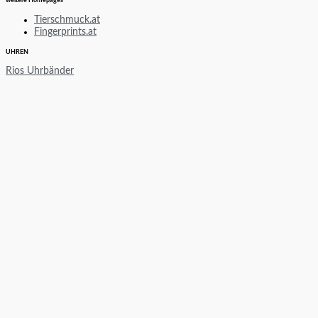
weitere Homepages
Tierschmuck.at
Fingerprints.at
UHREN
Rios Uhrbänder