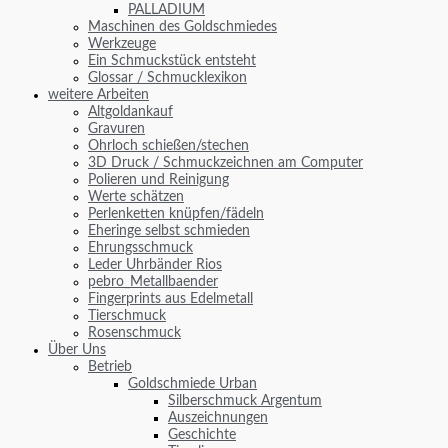
PALLADIUM
Maschinen des Goldschmiedes
Werkzeuge
Ein Schmuckstück entsteht
Glossar / Schmucklexikon
weitere Arbeiten
Altgoldankauf
Gravuren
Ohrloch schießen/stechen
3D Druck / Schmuckzeichnen am Computer
Polieren und Reinigung
Werte schätzen
Perlenketten knüpfen/fädeln
Eheringe selbst schmieden
Ehrungsschmuck
Leder Uhrbänder Rios
pebro_Metallbaender
Fingerprints aus Edelmetall
Tierschmuck
Rosenschmuck
Über Uns
Betrieb
Goldschmiede Urban
Silberschmuck Argentum
Auszeichnungen
Geschichte