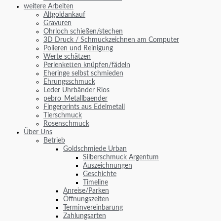
weitere Arbeiten
Altgoldankauf
Gravuren
Ohrloch schießen/stechen
3D Druck / Schmuckzeichnen am Computer
Polieren und Reinigung
Werte schätzen
Perlenketten knüpfen/fädeln
Eheringe selbst schmieden
Ehrungsschmuck
Leder Uhrbänder Rios
pebro_Metallbaender
Fingerprints aus Edelmetall
Tierschmuck
Rosenschmuck
Über Uns
Betrieb
Goldschmiede Urban
Silberschmuck Argentum
Auszeichnungen
Geschichte
Timeline
Anreise/Parken
Öffnungszeiten
Terminvereinbarung
Zahlungsarten