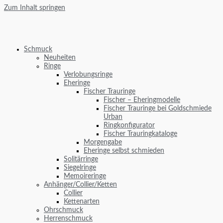
Zum Inhalt springen
Schmuck
Neuheiten
Ringe
Verlobungsringe
Eheringe
Fischer Trauringe
Fischer – Eheringmodelle
Fischer Trauringe bei Goldschmiede
Urban
Ringkonfigurator
Fischer Trauringkataloge
Morgengabe
Eheringe selbst schmieden
Solitärringe
Siegelringe
Memoireringe
Anhänger/Collier/Ketten
Collier
Kettenarten
Ohrschmuck
Herrenschmuck