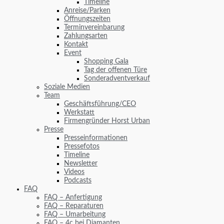
Timeline
Anreise/Parken
Öffnungszeiten
Terminvereinbarung
Zahlungsarten
Kontakt
Event
Shopping Gala
Tag der offenen Türe
Sonderadventverkauf
Soziale Medien
Team
Geschäftsführung/CEO
Werkstatt
Firmengründer Horst Urban
Presse
Presseinformationen
Pressefotos
Timeline
Newsletter
Videos
Podcasts
FAQ
FAQ – Anfertigung
FAQ – Reparaturen
FAQ – Umarbeitung
FAQ – 4c bei Diamanten