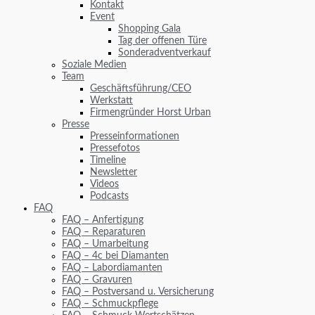
Kontakt
Event
Shopping Gala
Tag der offenen Türe
Sonderadventverkauf
Soziale Medien
Team
Geschäftsführung/CEO
Werkstatt
Firmengründer Horst Urban
Presse
Presseinformationen
Pressefotos
Timeline
Newsletter
Videos
Podcasts
FAQ
FAQ – Anfertigung
FAQ – Reparaturen
FAQ – Umarbeitung
FAQ – 4c bei Diamanten
FAQ – Labordiamanten
FAQ – Gravuren
FAQ – Postversand u. Versicherung
FAQ – Schmuckpflege