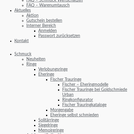
FAQ – Schmuck Wertschätzen
FAQ – Warenumtausch
Aktuelles
Aktion
Gutschein bestellen
Interner Bereich
Anmelden
Passwort zurücksetzen
Kontakt
Schmuck
Neuheiten
Ringe
Verlobungsringe
Eheringe
Fischer Trauringe
Fischer – Eheringmodelle
Fischer Trauringe bei Goldschmiede
Urban
Ringkonfigurator
Fischer Trauringkataloge
Morgengabe
Eheringe selbst schmieden
Solitärringe
Siegelringe
Memoireringe