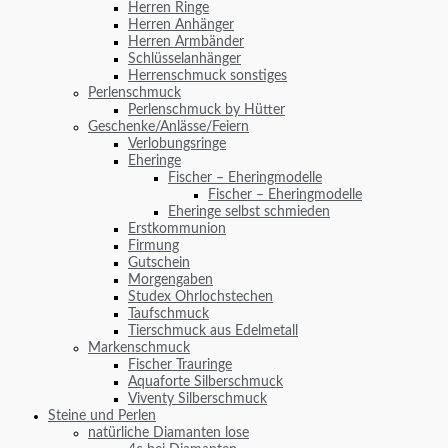
Herren Ringe
Herren Anhänger
Herren Armbänder
Schlüsselanhänger
Herrenschmuck sonstiges
Perlenschmuck
Perlenschmuck by Hütter
Geschenke/Anlässe/Feiern
Verlobungsringe
Eheringe
Fischer – Eheringmodelle
Fischer – Eheringmodelle
Eheringe selbst schmieden
Erstkommunion
Firmung
Gutschein
Morgengaben
Studex Ohrlochstechen
Taufschmuck
Tierschmuck aus Edelmetall
Markenschmuck
Fischer Trauringe
Aquaforte Silberschmuck
Viventy Silberschmuck
Steine und Perlen
natürliche Diamanten lose