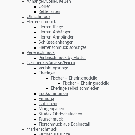
Anhänger/Collier/Ketten
Collier
Kettenarten
Ohrschmuck
Herrenschmuck
Herren Ringe
Herren Anhänger
Herren Armbänder
Schlüsselanhänger
Herrenschmuck sonstiges
Perlenschmuck
Perlenschmuck by Hütter
Geschenke/Anlässe/Feiern
Verlobungsringe
Eheringe
Fischer – Eheringmodelle
Fischer – Eheringmodelle
Eheringe selbst schmieden
Erstkommunion
Firmung
Gutschein
Morgengaben
Studex Ohrlochstechen
Taufschmuck
Tierschmuck aus Edelmetall
Markenschmuck
Fischer Trauringe