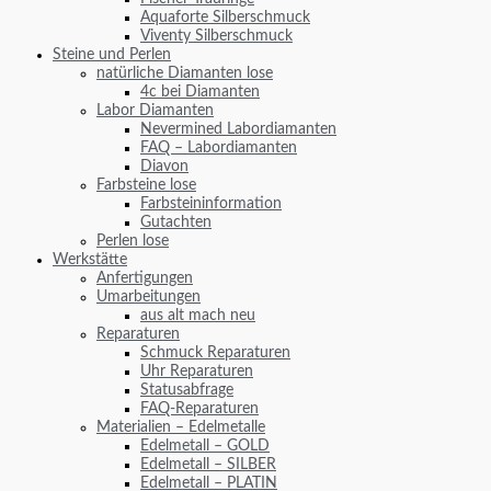
Aquaforte Silberschmuck
Viventy Silberschmuck
Steine und Perlen
natürliche Diamanten lose
4c bei Diamanten
Labor Diamanten
Nevermined Labordiamanten
FAQ – Labordiamanten
Diavon
Farbsteine lose
Farbsteininformation
Gutachten
Perlen lose
Werkstätte
Anfertigungen
Umarbeitungen
aus alt mach neu
Reparaturen
Schmuck Reparaturen
Uhr Reparaturen
Statusabfrage
FAQ-Reparaturen
Materialien – Edelmetalle
Edelmetall – GOLD
Edelmetall – SILBER
Edelmetall – PLATIN