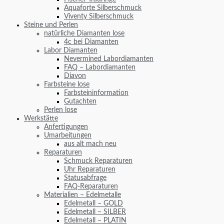
Aquaforte Silberschmuck
Viventy Silberschmuck
Steine und Perlen
natürliche Diamanten lose
4c bei Diamanten
Labor Diamanten
Nevermined Labordiamanten
FAQ – Labordiamanten
Diavon
Farbsteine lose
Farbsteininformation
Gutachten
Perlen lose
Werkstätte
Anfertigungen
Umarbeitungen
aus alt mach neu
Reparaturen
Schmuck Reparaturen
Uhr Reparaturen
Statusabfrage
FAQ-Reparaturen
Materialien – Edelmetalle
Edelmetall – GOLD
Edelmetall – SILBER
Edelmetall – PLATIN