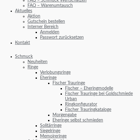
FAQ – Schmuck Wertschätzen
FAQ – Warenumtausch
Aktuelles
Aktion
Gutschein bestellen
Interner Bereich
Anmelden
Passwort zurücksetzen
Kontakt
Schmuck
Neuheiten
Ringe
Verlobungsringe
Eheringe
Fischer Trauringe
Fischer – Eheringmodelle
Fischer Trauringe bei Goldschmiede
Urban
Ringkonfigurator
Fischer Trauringkataloge
Morgengabe
Eheringe selbst schmieden
Solitärringe
Siegelringe
Memoireringe