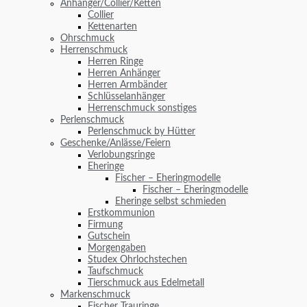
Anhänger/Collier/Ketten
Collier
Kettenarten
Ohrschmuck
Herrenschmuck
Herren Ringe
Herren Anhänger
Herren Armbänder
Schlüsselanhänger
Herrenschmuck sonstiges
Perlenschmuck
Perlenschmuck by Hütter
Geschenke/Anlässe/Feiern
Verlobungsringe
Eheringe
Fischer – Eheringmodelle
Fischer – Eheringmodelle
Eheringe selbst schmieden
Erstkommunion
Firmung
Gutschein
Morgengaben
Studex Ohrlochstechen
Taufschmuck
Tierschmuck aus Edelmetall
Markenschmuck
Fischer Trauringe