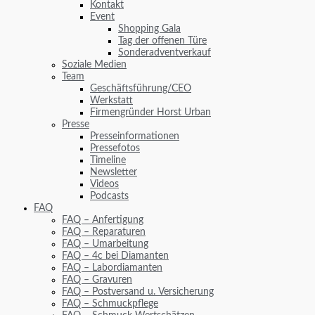
Kontakt
Event
Shopping Gala
Tag der offenen Türe
Sonderadventverkauf
Soziale Medien
Team
Geschäftsführung/CEO
Werkstatt
Firmengründer Horst Urban
Presse
Presseinformationen
Pressefotos
Timeline
Newsletter
Videos
Podcasts
FAQ
FAQ – Anfertigung
FAQ – Reparaturen
FAQ – Umarbeitung
FAQ – 4c bei Diamanten
FAQ – Labordiamanten
FAQ – Gravuren
FAQ – Postversand u. Versicherung
FAQ – Schmuckpflege