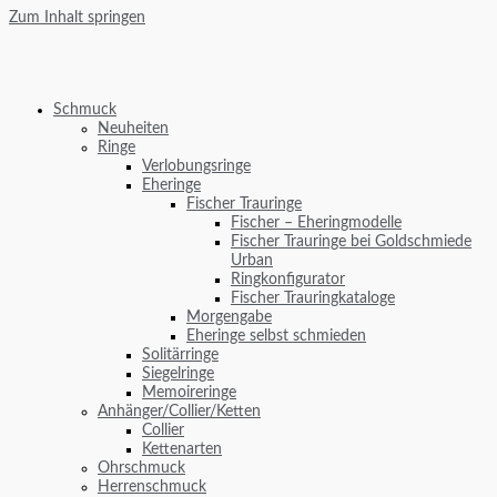
Zum Inhalt springen
Schmuck
Neuheiten
Ringe
Verlobungsringe
Eheringe
Fischer Trauringe
Fischer – Eheringmodelle
Fischer Trauringe bei Goldschmiede
Urban
Ringkonfigurator
Fischer Trauringkataloge
Morgengabe
Eheringe selbst schmieden
Solitärringe
Siegelringe
Memoireringe
Anhänger/Collier/Ketten
Collier
Kettenarten
Ohrschmuck
Herrenschmuck