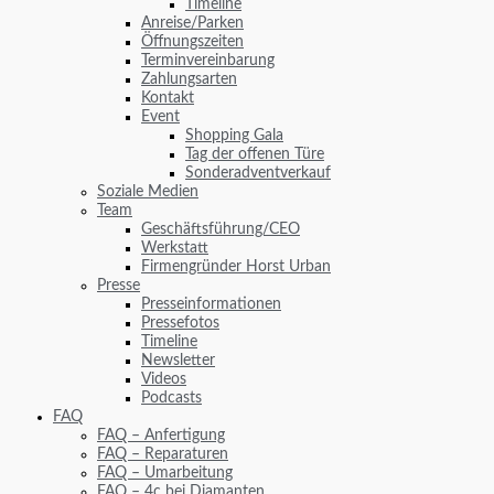
Timeline
Anreise/Parken
Öffnungszeiten
Terminvereinbarung
Zahlungsarten
Kontakt
Event
Shopping Gala
Tag der offenen Türe
Sonderadventverkauf
Soziale Medien
Team
Geschäftsführung/CEO
Werkstatt
Firmengründer Horst Urban
Presse
Presseinformationen
Pressefotos
Timeline
Newsletter
Videos
Podcasts
FAQ
FAQ – Anfertigung
FAQ – Reparaturen
FAQ – Umarbeitung
FAQ – 4c bei Diamanten