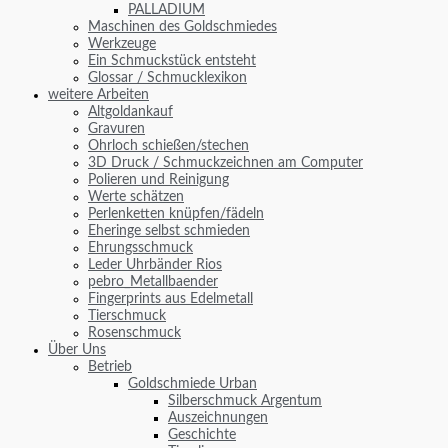
PALLADIUM
Maschinen des Goldschmiedes
Werkzeuge
Ein Schmuckstück entsteht
Glossar / Schmucklexikon
weitere Arbeiten
Altgoldankauf
Gravuren
Ohrloch schießen/stechen
3D Druck / Schmuckzeichnen am Computer
Polieren und Reinigung
Werte schätzen
Perlenketten knüpfen/fädeln
Eheringe selbst schmieden
Ehrungsschmuck
Leder Uhrbänder Rios
pebro_Metallbaender
Fingerprints aus Edelmetall
Tierschmuck
Rosenschmuck
Über Uns
Betrieb
Goldschmiede Urban
Silberschmuck Argentum
Auszeichnungen
Geschichte