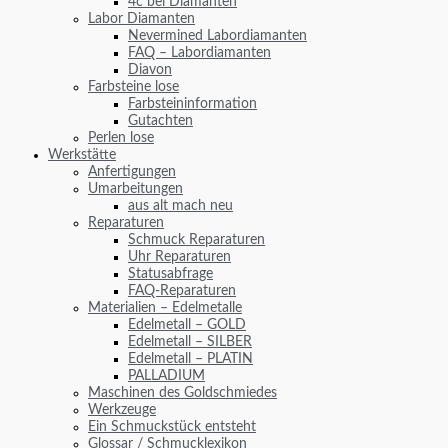
4c bei Diamanten
Labor Diamanten
Nevermined Labordiamanten
FAQ – Labordiamanten
Diavon
Farbsteine lose
Farbsteininformation
Gutachten
Perlen lose
Werkstätte
Anfertigungen
Umarbeitungen
aus alt mach neu
Reparaturen
Schmuck Reparaturen
Uhr Reparaturen
Statusabfrage
FAQ-Reparaturen
Materialien – Edelmetalle
Edelmetall – GOLD
Edelmetall – SILBER
Edelmetall – PLATIN
PALLADIUM
Maschinen des Goldschmiedes
Werkzeuge
Ein Schmuckstück entsteht
Glossar / Schmucklexikon