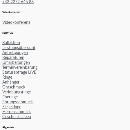
+43 2272 645 88
Videokonferenz
Videokonferenz
SERVICE
Kollektion
Leistungsübersicht
Anfertigungen
Reparaturen
Umarbeitungen
Terminvereinbarung
Statusabfrage LIVE
Ringe
Anhänger
Ohrschmuck
Verlobungsringe
Eheringe
Ehrungsschmuck
Siegelringe
Herrenschmuck
Geschenksideen
Allgemein