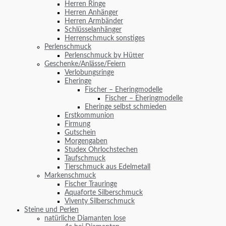
Herren Ringe
Herren Anhänger
Herren Armbänder
Schlüsselanhänger
Herrenschmuck sonstiges
Perlenschmuck
Perlenschmuck by Hütter
Geschenke/Anlässe/Feiern
Verlobungsringe
Eheringe
Fischer – Eheringmodelle
Fischer – Eheringmodelle
Eheringe selbst schmieden
Erstkommunion
Firmung
Gutschein
Morgengaben
Studex Ohrlochstechen
Taufschmuck
Tierschmuck aus Edelmetall
Markenschmuck
Fischer Trauringe
Aquaforte Silberschmuck
Viventy Silberschmuck
Steine und Perlen
natürliche Diamanten lose