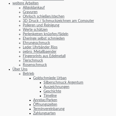
weitere Arbeiten
Altgoldankauf
Gravuren
Ohrloch schießen/stechen
3D Druck / Schmuckzeichnen am Computer
Polieren und Reinigung
Werte schätzen
Perlenketten knüpfen/fädeln
Eheringe selbst schmieden
Ehrungsschmuck
Leder Uhrbänder Rios
pebro_Metallbaender
Fingerprints aus Edelmetall
Tierschmuck
Rosenschmuck
Über Uns
Betrieb
Goldschmiede Urban
Silberschmuck Argentum
Auszeichnungen
Geschichte
Timeline
Anreise/Parken
Öffnungszeiten
Terminvereinbarung
Zahlungsarten