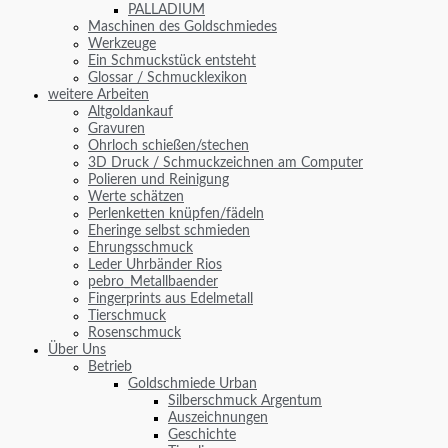
PALLADIUM
Maschinen des Goldschmiedes
Werkzeuge
Ein Schmuckstück entsteht
Glossar / Schmucklexikon
weitere Arbeiten
Altgoldankauf
Gravuren
Ohrloch schießen/stechen
3D Druck / Schmuckzeichnen am Computer
Polieren und Reinigung
Werte schätzen
Perlenketten knüpfen/fädeln
Eheringe selbst schmieden
Ehrungsschmuck
Leder Uhrbänder Rios
pebro_Metallbaender
Fingerprints aus Edelmetall
Tierschmuck
Rosenschmuck
Über Uns
Betrieb
Goldschmiede Urban
Silberschmuck Argentum
Auszeichnungen
Geschichte