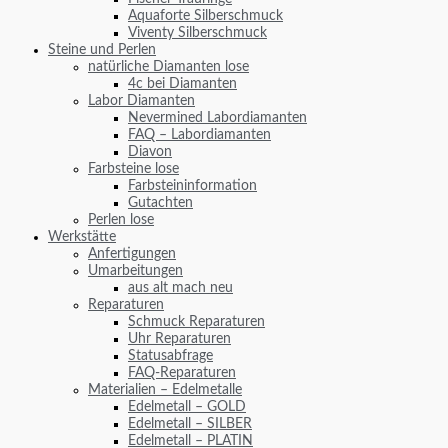
Aquaforte Silberschmuck
Viventy Silberschmuck
Steine und Perlen
natürliche Diamanten lose
4c bei Diamanten
Labor Diamanten
Nevermined Labordiamanten
FAQ – Labordiamanten
Diavon
Farbsteine lose
Farbsteininformation
Gutachten
Perlen lose
Werkstätte
Anfertigungen
Umarbeitungen
aus alt mach neu
Reparaturen
Schmuck Reparaturen
Uhr Reparaturen
Statusabfrage
FAQ-Reparaturen
Materialien – Edelmetalle
Edelmetall – GOLD
Edelmetall – SILBER
Edelmetall – PLATIN