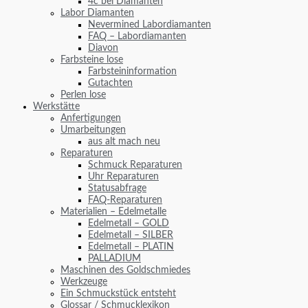
4c bei Diamanten
Labor Diamanten
Nevermined Labordiamanten
FAQ – Labordiamanten
Diavon
Farbsteine lose
Farbsteininformation
Gutachten
Perlen lose
Werkstätte
Anfertigungen
Umarbeitungen
aus alt mach neu
Reparaturen
Schmuck Reparaturen
Uhr Reparaturen
Statusabfrage
FAQ-Reparaturen
Materialien – Edelmetalle
Edelmetall – GOLD
Edelmetall – SILBER
Edelmetall – PLATIN
PALLADIUM
Maschinen des Goldschmiedes
Werkzeuge
Ein Schmuckstück entsteht
Glossar / Schmucklexikon