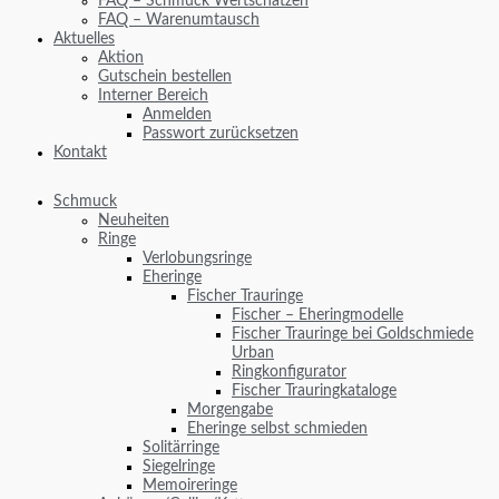
FAQ – Schmuck Wertschätzen
FAQ – Warenumtausch
Aktuelles
Aktion
Gutschein bestellen
Interner Bereich
Anmelden
Passwort zurücksetzen
Kontakt
Schmuck
Neuheiten
Ringe
Verlobungsringe
Eheringe
Fischer Trauringe
Fischer – Eheringmodelle
Fischer Trauringe bei Goldschmiede
Urban
Ringkonfigurator
Fischer Trauringkataloge
Morgengabe
Eheringe selbst schmieden
Solitärringe
Siegelringe
Memoireringe