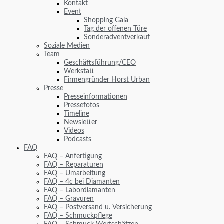
Kontakt
Event
Shopping Gala
Tag der offenen Türe
Sonderadventverkauf
Soziale Medien
Team
Geschäftsführung/CEO
Werkstatt
Firmengründer Horst Urban
Presse
Presseinformationen
Pressefotos
Timeline
Newsletter
Videos
Podcasts
FAQ
FAQ – Anfertigung
FAQ – Reparaturen
FAQ – Umarbeitung
FAQ – 4c bei Diamanten
FAQ – Labordiamanten
FAQ – Gravuren
FAQ – Postversand u. Versicherung
FAQ – Schmuckpflege