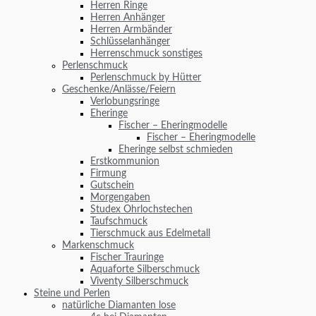
Herren Ringe
Herren Anhänger
Herren Armbänder
Schlüsselanhänger
Herrenschmuck sonstiges
Perlenschmuck
Perlenschmuck by Hütter
Geschenke/Anlässe/Feiern
Verlobungsringe
Eheringe
Fischer – Eheringmodelle
Fischer – Eheringmodelle
Eheringe selbst schmieden
Erstkommunion
Firmung
Gutschein
Morgengaben
Studex Ohrlochstechen
Taufschmuck
Tierschmuck aus Edelmetall
Markenschmuck
Fischer Trauringe
Aquaforte Silberschmuck
Viventy Silberschmuck
Steine und Perlen
natürliche Diamanten lose