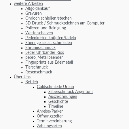
weitere Arbeiten
Altgoldankauf
Gravuren
Ohrloch schießen/stechen
3D Druck / Schmuckzeichnen am Computer
Polieren und Reinigung
Werte schätzen
Perlenketten knüpfen/fädeln
Eheringe selbst schmieden
Ehrungsschmuck
Leder Uhrbänder Rios
pebro_Metallbaender
Fingerprints aus Edelmetall
Tierschmuck
Rosenschmuck
Über Uns
Betrieb
Goldschmiede Urban
Silberschmuck Argentum
Auszeichnungen
Geschichte
Timeline
Anreise/Parken
Öffnungszeiten
Terminvereinbarung
Zahlungsarten