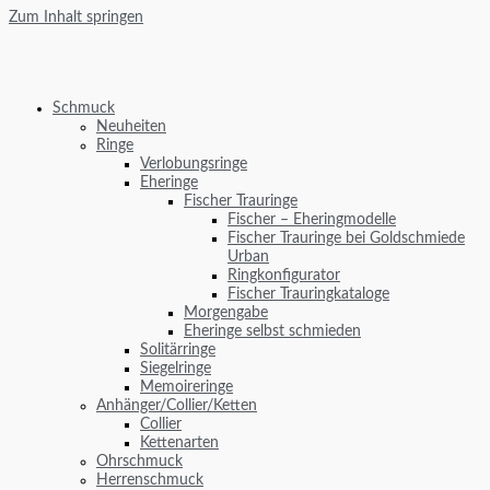
Zum Inhalt springen
Schmuck
Neuheiten
Ringe
Verlobungsringe
Eheringe
Fischer Trauringe
Fischer – Eheringmodelle
Fischer Trauringe bei Goldschmiede
Urban
Ringkonfigurator
Fischer Trauringkataloge
Morgengabe
Eheringe selbst schmieden
Solitärringe
Siegelringe
Memoireringe
Anhänger/Collier/Ketten
Collier
Kettenarten
Ohrschmuck
Herrenschmuck