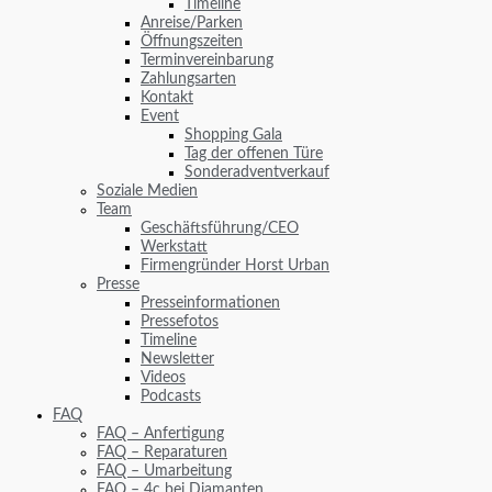
Timeline
Anreise/Parken
Öffnungszeiten
Terminvereinbarung
Zahlungsarten
Kontakt
Event
Shopping Gala
Tag der offenen Türe
Sonderadventverkauf
Soziale Medien
Team
Geschäftsführung/CEO
Werkstatt
Firmengründer Horst Urban
Presse
Presseinformationen
Pressefotos
Timeline
Newsletter
Videos
Podcasts
FAQ
FAQ – Anfertigung
FAQ – Reparaturen
FAQ – Umarbeitung
FAQ – 4c bei Diamanten