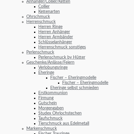
Anhänger/Collier/Ketten
Collier
Kettenarten
Ohrschmuck
Herrenschmuck
Herren Ringe
Herren Anhänger
Herren Armbänder
Schlüsselanhänger
Herrenschmuck sonstiges
Perlenschmuck
Perlenschmuck by Hütter
Geschenke/Anlässe/Feiern
Verlobungsringe
Eheringe
Fischer – Eheringmodelle
Fischer – Eheringmodelle
Eheringe selbst schmieden
Erstkommunion
Firmung
Gutschein
Morgengaben
Studex Ohrlochstechen
Taufschmuck
Tierschmuck aus Edelmetall
Markenschmuck
Fischer Trauringe