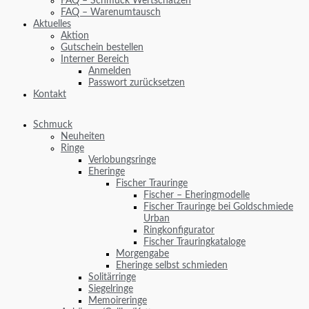
FAQ – Schmuck Wertschätzen
FAQ – Warenumtausch
Aktuelles
Aktion
Gutschein bestellen
Interner Bereich
Anmelden
Passwort zurücksetzen
Kontakt
Schmuck
Neuheiten
Ringe
Verlobungsringe
Eheringe
Fischer Trauringe
Fischer – Eheringmodelle
Fischer Trauringe bei Goldschmiede
Urban
Ringkonfigurator
Fischer Trauringkataloge
Morgengabe
Eheringe selbst schmieden
Solitärringe
Siegelringe
Memoireringe