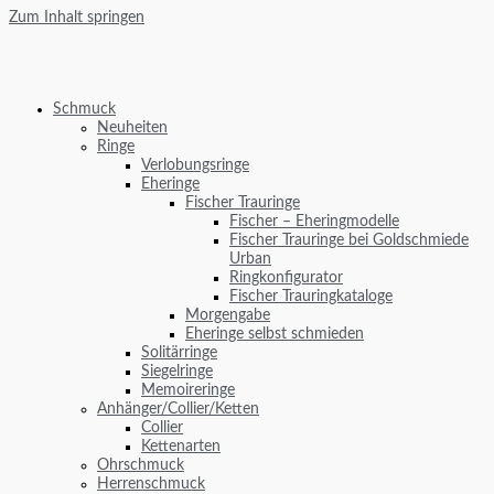
Zum Inhalt springen
Schmuck
Neuheiten
Ringe
Verlobungsringe
Eheringe
Fischer Trauringe
Fischer – Eheringmodelle
Fischer Trauringe bei Goldschmiede
Urban
Ringkonfigurator
Fischer Trauringkataloge
Morgengabe
Eheringe selbst schmieden
Solitärringe
Siegelringe
Memoireringe
Anhänger/Collier/Ketten
Collier
Kettenarten
Ohrschmuck
Herrenschmuck