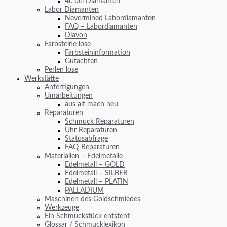
4c bei Diamanten
Labor Diamanten
Nevermined Labordiamanten
FAQ – Labordiamanten
Diavon
Farbsteine lose
Farbsteininformation
Gutachten
Perlen lose
Werkstätte
Anfertigungen
Umarbeitungen
aus alt mach neu
Reparaturen
Schmuck Reparaturen
Uhr Reparaturen
Statusabfrage
FAQ-Reparaturen
Materialien – Edelmetalle
Edelmetall – GOLD
Edelmetall – SILBER
Edelmetall – PLATIN
PALLADIUM
Maschinen des Goldschmiedes
Werkzeuge
Ein Schmuckstück entsteht
Glossar / Schmucklexikon