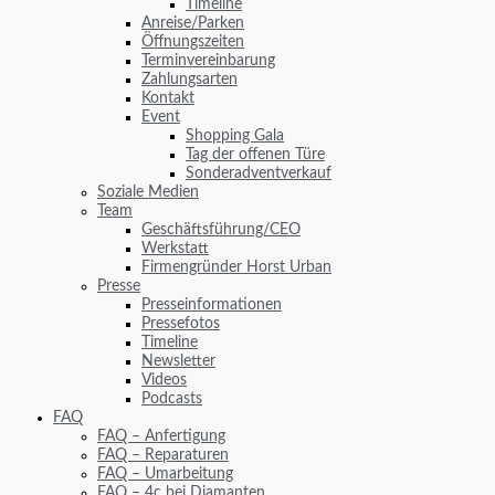
Timeline
Anreise/Parken
Öffnungszeiten
Terminvereinbarung
Zahlungsarten
Kontakt
Event
Shopping Gala
Tag der offenen Türe
Sonderadventverkauf
Soziale Medien
Team
Geschäftsführung/CEO
Werkstatt
Firmengründer Horst Urban
Presse
Presseinformationen
Pressefotos
Timeline
Newsletter
Videos
Podcasts
FAQ
FAQ – Anfertigung
FAQ – Reparaturen
FAQ – Umarbeitung
FAQ – 4c bei Diamanten