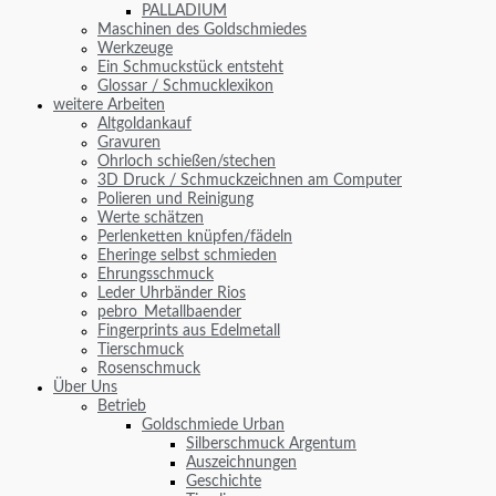
PALLADIUM
Maschinen des Goldschmiedes
Werkzeuge
Ein Schmuckstück entsteht
Glossar / Schmucklexikon
weitere Arbeiten
Altgoldankauf
Gravuren
Ohrloch schießen/stechen
3D Druck / Schmuckzeichnen am Computer
Polieren und Reinigung
Werte schätzen
Perlenketten knüpfen/fädeln
Eheringe selbst schmieden
Ehrungsschmuck
Leder Uhrbänder Rios
pebro_Metallbaender
Fingerprints aus Edelmetall
Tierschmuck
Rosenschmuck
Über Uns
Betrieb
Goldschmiede Urban
Silberschmuck Argentum
Auszeichnungen
Geschichte