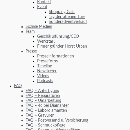
Kontakt
Event
Shopping Gala
Tag der offenen Türe
Sonderadventverkauf
Soziale Medien
Team
Geschäftsführung/CEO
Werkstatt
Firmengründer Horst Urban
Presse
Presseinformationen
Pressefotos
Timeline
Newsletter
Videos
Podcasts
FAQ
FAQ – Anfertigung
FAQ – Reparaturen
FAQ – Umarbeitung
FAQ – 4c bei Diamanten
FAQ – Labordiamanten
FAQ – Gravuren
FAQ – Postversand u. Versicherung
FAQ – Schmuckpflege