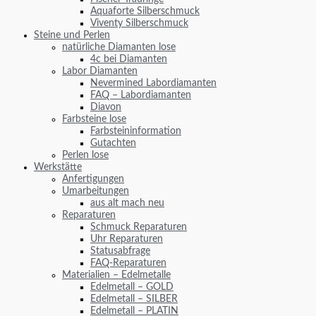
Aquaforte Silberschmuck
Viventy Silberschmuck
Steine und Perlen
natürliche Diamanten lose
4c bei Diamanten
Labor Diamanten
Nevermined Labordiamanten
FAQ – Labordiamanten
Diavon
Farbsteine lose
Farbsteininformation
Gutachten
Perlen lose
Werkstätte
Anfertigungen
Umarbeitungen
aus alt mach neu
Reparaturen
Schmuck Reparaturen
Uhr Reparaturen
Statusabfrage
FAQ-Reparaturen
Materialien – Edelmetalle
Edelmetall – GOLD
Edelmetall – SILBER
Edelmetall – PLATIN