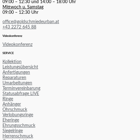
09:00 – 12:30 und 14:00 – 18:00 Uhr
Mittwoch u. Samstag
09:00 – 12:30 Uhr
office@goldschmiedeurban.at
+43 2272 645 88
Videokonferenz
Videokonferenz
SERVICE
Kollektion
Leistungsübersicht
Anfertigungen
Reparaturen
Umarbeitungen
Terminvereinbarung
Statusabfrage LIVE
Ringe
Anhänger
Ohrschmuck
Verlobungsringe
Eheringe
Ehrungsschmuck
Siegelringe
Herrenschmuck