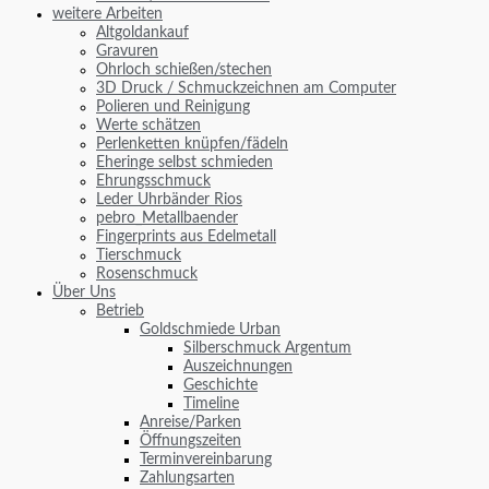
weitere Arbeiten
Altgoldankauf
Gravuren
Ohrloch schießen/stechen
3D Druck / Schmuckzeichnen am Computer
Polieren und Reinigung
Werte schätzen
Perlenketten knüpfen/fädeln
Eheringe selbst schmieden
Ehrungsschmuck
Leder Uhrbänder Rios
pebro_Metallbaender
Fingerprints aus Edelmetall
Tierschmuck
Rosenschmuck
Über Uns
Betrieb
Goldschmiede Urban
Silberschmuck Argentum
Auszeichnungen
Geschichte
Timeline
Anreise/Parken
Öffnungszeiten
Terminvereinbarung
Zahlungsarten