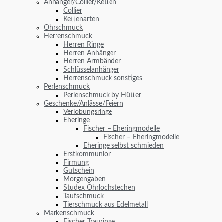
Anhänger/Collier/Ketten
Collier
Kettenarten
Ohrschmuck
Herrenschmuck
Herren Ringe
Herren Anhänger
Herren Armbänder
Schlüsselanhänger
Herrenschmuck sonstiges
Perlenschmuck
Perlenschmuck by Hütter
Geschenke/Anlässe/Feiern
Verlobungsringe
Eheringe
Fischer – Eheringmodelle
Fischer – Eheringmodelle
Eheringe selbst schmieden
Erstkommunion
Firmung
Gutschein
Morgengaben
Studex Ohrlochstechen
Taufschmuck
Tierschmuck aus Edelmetall
Markenschmuck
Fischer Trauringe