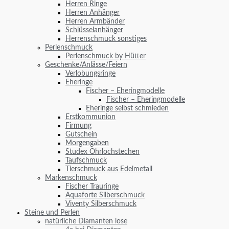
Herren Ringe
Herren Anhänger
Herren Armbänder
Schlüsselanhänger
Herrenschmuck sonstiges
Perlenschmuck
Perlenschmuck by Hütter
Geschenke/Anlässe/Feiern
Verlobungsringe
Eheringe
Fischer – Eheringmodelle
Fischer – Eheringmodelle
Eheringe selbst schmieden
Erstkommunion
Firmung
Gutschein
Morgengaben
Studex Ohrlochstechen
Taufschmuck
Tierschmuck aus Edelmetall
Markenschmuck
Fischer Trauringe
Aquaforte Silberschmuck
Viventy Silberschmuck
Steine und Perlen
natürliche Diamanten lose