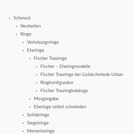
Zum
Inhalt
Schmuck
springen
Neuheiten
Ringe
Verlobungsringe
Eheringe
Fischer Trauringe
Fischer – Eheringmodelle
Fischer Trauringe bei Goldschmiede Urban
Ringkonfigurator
Fischer Trauringkataloge
Morgengabe
Eheringe selbst schmieden
Solitärringe
Siegelringe
Memoireringe