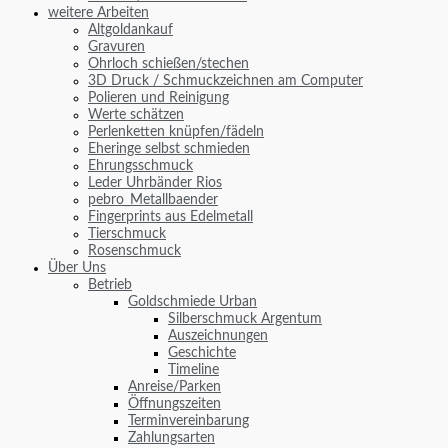
weitere Arbeiten
Altgoldankauf
Gravuren
Ohrloch schießen/stechen
3D Druck / Schmuckzeichnen am Computer
Polieren und Reinigung
Werte schätzen
Perlenketten knüpfen/fädeln
Eheringe selbst schmieden
Ehrungsschmuck
Leder Uhrbänder Rios
pebro_Metallbaender
Fingerprints aus Edelmetall
Tierschmuck
Rosenschmuck
Über Uns
Betrieb
Goldschmiede Urban
Silberschmuck Argentum
Auszeichnungen
Geschichte
Timeline
Anreise/Parken
Öffnungszeiten
Terminvereinbarung
Zahlungsarten