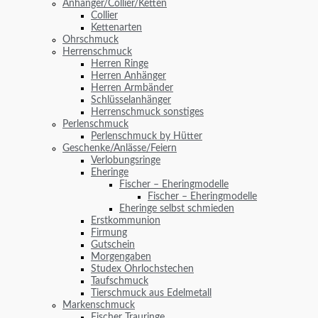
Anhänger/Collier/Ketten
Collier
Kettenarten
Ohrschmuck
Herrenschmuck
Herren Ringe
Herren Anhänger
Herren Armbänder
Schlüsselanhänger
Herrenschmuck sonstiges
Perlenschmuck
Perlenschmuck by Hütter
Geschenke/Anlässe/Feiern
Verlobungsringe
Eheringe
Fischer – Eheringmodelle
Fischer – Eheringmodelle
Eheringe selbst schmieden
Erstkommunion
Firmung
Gutschein
Morgengaben
Studex Ohrlochstechen
Taufschmuck
Tierschmuck aus Edelmetall
Markenschmuck
Fischer Trauringe