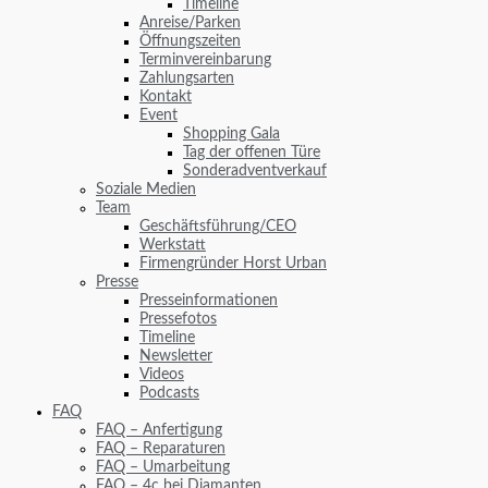
Timeline
Anreise/Parken
Öffnungszeiten
Terminvereinbarung
Zahlungsarten
Kontakt
Event
Shopping Gala
Tag der offenen Türe
Sonderadventverkauf
Soziale Medien
Team
Geschäftsführung/CEO
Werkstatt
Firmengründer Horst Urban
Presse
Presseinformationen
Pressefotos
Timeline
Newsletter
Videos
Podcasts
FAQ
FAQ – Anfertigung
FAQ – Reparaturen
FAQ – Umarbeitung
FAQ – 4c bei Diamanten