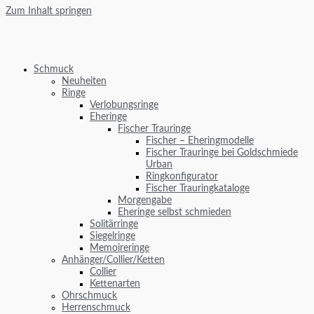
Zum Inhalt springen
Schmuck
Neuheiten
Ringe
Verlobungsringe
Eheringe
Fischer Trauringe
Fischer – Eheringmodelle
Fischer Trauringe bei Goldschmiede
Urban
Ringkonfigurator
Fischer Trauringkataloge
Morgengabe
Eheringe selbst schmieden
Solitärringe
Siegelringe
Memoireringe
Anhänger/Collier/Ketten
Collier
Kettenarten
Ohrschmuck
Herrenschmuck