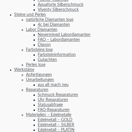
Aquaforte Silberschmuck
Viventy Silberschmuck
Steine und Perlen
natürliche Diamanten lose
4c bei Diamanten
Labor Diamanten
Nevermined Labordiamanten
FAQ – Labordiamanten
Diavon
Farbsteine lose
Farbsteininformation
Gutachten
Perlen lose
Werkstätte
Anfertigungen
Umarbeitungen
aus alt mach neu
Reparaturen
Schmuck Reparaturen
Uhr Reparaturen
Statusabfrage
FAQ-Reparaturen
Materialien – Edelmetalle
Edelmetall – GOLD
Edelmetall – SILBER
Edelmetall – PLATIN