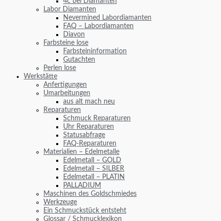
4c bei Diamanten
Labor Diamanten
Nevermined Labordiamanten
FAQ – Labordiamanten
Diavon
Farbsteine lose
Farbsteininformation
Gutachten
Perlen lose
Werkstätte
Anfertigungen
Umarbeitungen
aus alt mach neu
Reparaturen
Schmuck Reparaturen
Uhr Reparaturen
Statusabfrage
FAQ-Reparaturen
Materialien – Edelmetalle
Edelmetall – GOLD
Edelmetall – SILBER
Edelmetall – PLATIN
PALLADIUM
Maschinen des Goldschmiedes
Werkzeuge
Ein Schmuckstück entsteht
Glossar / Schmucklexikon