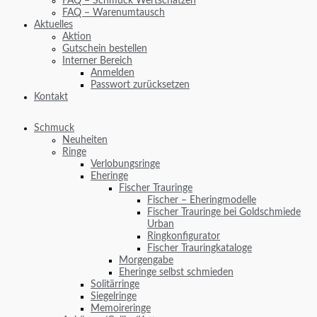
FAQ – Schmuck Wertschätzen
FAQ – Warenumtausch
Aktuelles
Aktion
Gutschein bestellen
Interner Bereich
Anmelden
Passwort zurücksetzen
Kontakt
Schmuck
Neuheiten
Ringe
Verlobungsringe
Eheringe
Fischer Trauringe
Fischer – Eheringmodelle
Fischer Trauringe bei Goldschmiede
Urban
Ringkonfigurator
Fischer Trauringkataloge
Morgengabe
Eheringe selbst schmieden
Solitärringe
Siegelringe
Memoireringe