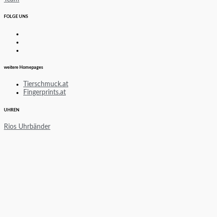
FOLGE UNS
weitere Homepages
Tierschmuck.at
Fingerprints.at
UHREN
Rios Uhrbänder