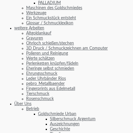
PALLADIUM
Maschinen des Goldschmiedes
Werkzeuge
Ein Schmuckstück entsteht
Glossar / Schmucklexikon
weitere Arbeiten
Altgoldankauf
Gravuren
Ohrloch schießen/stechen
3D Druck / Schmuckzeichnen am Computer
Polieren und Reinigung
Werte schätzen
Perlenketten knüpfen/fädeln
Eheringe selbst schmieden
Ehrungsschmuck
Leder Uhrbänder Rios
pebro_Metallbaender
Fingerprints aus Edelmetall
Tierschmuck
Rosenschmuck
Über Uns
Betrieb
Goldschmiede Urban
Silberschmuck Argentum
Auszeichnungen
Geschichte