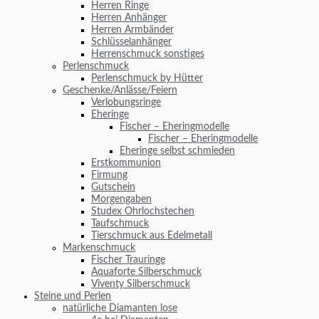
Herren Ringe
Herren Anhänger
Herren Armbänder
Schlüsselanhänger
Herrenschmuck sonstiges
Perlenschmuck
Perlenschmuck by Hütter
Geschenke/Anlässe/Feiern
Verlobungsringe
Eheringe
Fischer – Eheringmodelle
Fischer – Eheringmodelle
Eheringe selbst schmieden
Erstkommunion
Firmung
Gutschein
Morgengaben
Studex Ohrlochstechen
Taufschmuck
Tierschmuck aus Edelmetall
Markenschmuck
Fischer Trauringe
Aquaforte Silberschmuck
Viventy Silberschmuck
Steine und Perlen
natürliche Diamanten lose