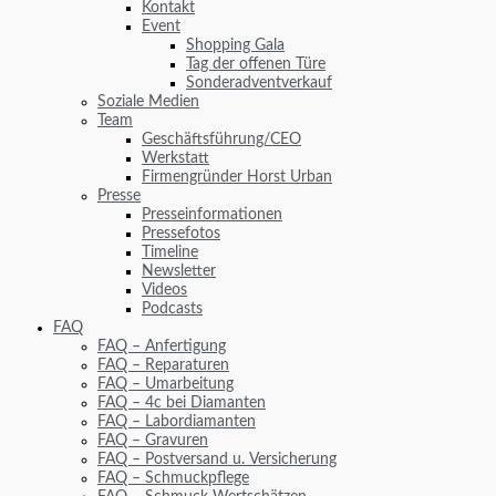
Kontakt
Event
Shopping Gala
Tag der offenen Türe
Sonderadventverkauf
Soziale Medien
Team
Geschäftsführung/CEO
Werkstatt
Firmengründer Horst Urban
Presse
Presseinformationen
Pressefotos
Timeline
Newsletter
Videos
Podcasts
FAQ
FAQ – Anfertigung
FAQ – Reparaturen
FAQ – Umarbeitung
FAQ – 4c bei Diamanten
FAQ – Labordiamanten
FAQ – Gravuren
FAQ – Postversand u. Versicherung
FAQ – Schmuckpflege