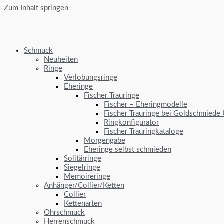
Zum Inhalt springen
Schmuck
Neuheiten
Ringe
Verlobungsringe
Eheringe
Fischer Trauringe
Fischer – Eheringmodelle
Fischer Trauringe bei Goldschmiede
Ringkonfigurator
Fischer Trauringkataloge
Morgengabe
Eheringe selbst schmieden
Solitärringe
Siegelringe
Memoireringe
Anhänger/Collier/Ketten
Collier
Kettenarten
Ohrschmuck
Herrenschmuck