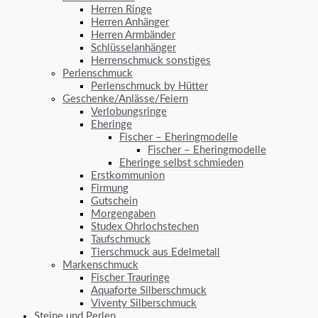
Herren Ringe
Herren Anhänger
Herren Armbänder
Schlüsselanhänger
Herrenschmuck sonstiges
Perlenschmuck
Perlenschmuck by Hütter
Geschenke/Anlässe/Feiern
Verlobungsringe
Eheringe
Fischer – Eheringmodelle
Fischer – Eheringmodelle
Eheringe selbst schmieden
Erstkommunion
Firmung
Gutschein
Morgengaben
Studex Ohrlochstechen
Taufschmuck
Tierschmuck aus Edelmetall
Markenschmuck
Fischer Trauringe
Aquaforte Silberschmuck
Viventy Silberschmuck
Steine und Perlen