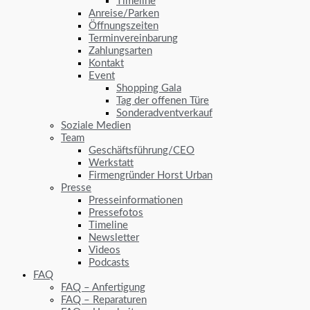
Timeline
Anreise/Parken
Öffnungszeiten
Terminvereinbarung
Zahlungsarten
Kontakt
Event
Shopping Gala
Tag der offenen Türe
Sonderadventverkauf
Soziale Medien
Team
Geschäftsführung/CEO
Werkstatt
Firmengründer Horst Urban
Presse
Presseinformationen
Pressefotos
Timeline
Newsletter
Videos
Podcasts
FAQ
FAQ – Anfertigung
FAQ – Reparaturen