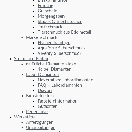
Erstkommunion
Firmung
Gutschein
Morgengaben
Studex Ohrlochstechen
Taufschmuck
Tierschmuck aus Edelmetall
Markenschmuck
Fischer Trauringe
Aquaforte Silberschmuck
Viventy Silberschmuck
Steine und Perlen
natürliche Diamanten lose
4c bei Diamanten
Labor Diamanten
Nevermined Labordiamanten
FAQ – Labordiamanten
Diavon
Farbsteine lose
Farbsteininformation
Gutachten
Perlen lose
Werkstätte
Anfertigungen
Umarbeitungen