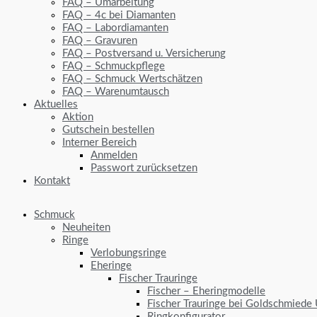
FAQ – Umarbeitung
FAQ – 4c bei Diamanten
FAQ – Labordiamanten
FAQ – Gravuren
FAQ – Postversand u. Versicherung
FAQ – Schmuckpflege
FAQ – Schmuck Wertschätzen
FAQ – Warenumtausch
Aktuelles
Aktion
Gutschein bestellen
Interner Bereich
Anmelden
Passwort zurücksetzen
Kontakt
Schmuck
Neuheiten
Ringe
Verlobungsringe
Eheringe
Fischer Trauringe
Fischer – Eheringmodelle
Fischer Trauringe bei Goldschmiede
Ringkonfigurator