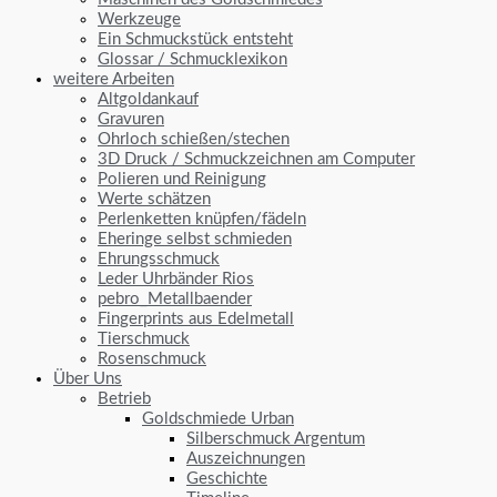
Werkzeuge
Ein Schmuckstück entsteht
Glossar / Schmucklexikon
weitere Arbeiten
Altgoldankauf
Gravuren
Ohrloch schießen/stechen
3D Druck / Schmuckzeichnen am Computer
Polieren und Reinigung
Werte schätzen
Perlenketten knüpfen/fädeln
Eheringe selbst schmieden
Ehrungsschmuck
Leder Uhrbänder Rios
pebro_Metallbaender
Fingerprints aus Edelmetall
Tierschmuck
Rosenschmuck
Über Uns
Betrieb
Goldschmiede Urban
Silberschmuck Argentum
Auszeichnungen
Geschichte