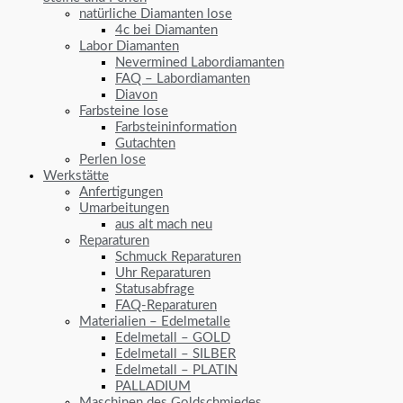
natürliche Diamanten lose
4c bei Diamanten
Labor Diamanten
Nevermined Labordiamanten
FAQ – Labordiamanten
Diavon
Farbsteine lose
Farbsteininformation
Gutachten
Perlen lose
Werkstätte
Anfertigungen
Umarbeitungen
aus alt mach neu
Reparaturen
Schmuck Reparaturen
Uhr Reparaturen
Statusabfrage
FAQ-Reparaturen
Materialien – Edelmetalle
Edelmetall – GOLD
Edelmetall – SILBER
Edelmetall – PLATIN
PALLADIUM
Maschinen des Goldschmiedes