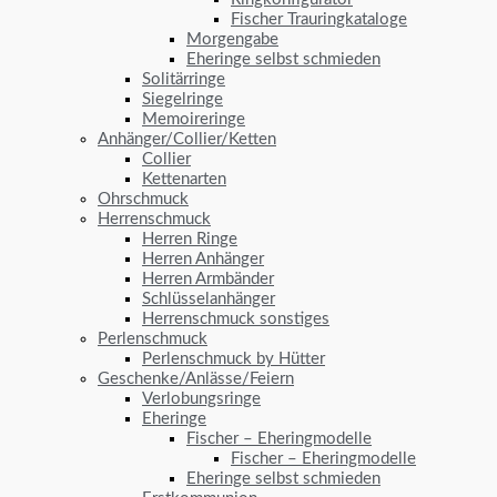
Fischer Trauringkataloge
Morgengabe
Eheringe selbst schmieden
Solitärringe
Siegelringe
Memoireringe
Anhänger/Collier/Ketten
Collier
Kettenarten
Ohrschmuck
Herrenschmuck
Herren Ringe
Herren Anhänger
Herren Armbänder
Schlüsselanhänger
Herrenschmuck sonstiges
Perlenschmuck
Perlenschmuck by Hütter
Geschenke/Anlässe/Feiern
Verlobungsringe
Eheringe
Fischer – Eheringmodelle
Fischer – Eheringmodelle
Eheringe selbst schmieden